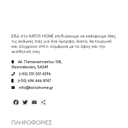
επιλεγούν
στη
σελίδα
του
προϊόντος
Εδώ στο KATOS HOME επιδιώκουμε να καλύψουμε όλες
τις ανάγκες σας για ένα όμορφο, άνετο, λειτουργικό
και σύγχρονο σπίτι σύμφωνα με το ύφος και την
αισθητική σας.
Αλ. Παπαναστασίου 138,
Θεσσαλονίκη, 54249
(+30) 231 031 4296
(+30) 694 446 8747
info@katoshome.gr
Facebook
Twitter
Email
Μοιραστείτε
ΠΛΗΡΟΦΟΡΙΕΣ