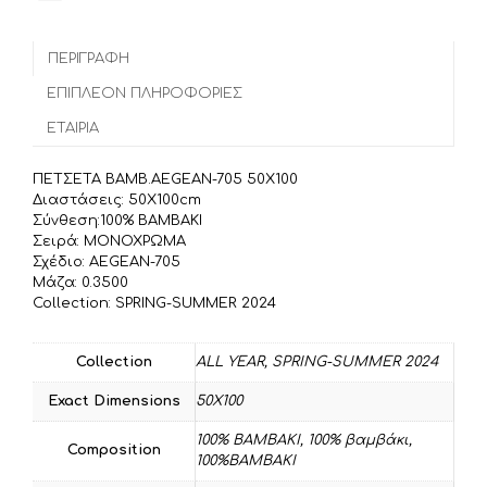
c
i
a
ο
e
t
i
ι
b
t
l
ΠΕΡΙΓΡΑΦΉ
ρ
o
e
α
ΕΠΙΠΛΈΟΝ ΠΛΗΡΟΦΟΡΊΕΣ
o
r
σ
ΕΤΑΙΡΊΑ
k
τ
ε
ΠΕΤΣΕΤΑ ΒΑΜΒ.AEGEAN-705 50X100
ί
Διαστάσεις: 50Χ100cm
τ
Σύνθεση:100% BAMBAKI
Σειρά: ΜΟΝΟΧΡΩΜΑ
ε
Σχέδιο: AEGEAN-705
Μάζα: 0.3500
Collection: SPRING-SUMMER 2024
Collection
ALL YEAR
,
SPRING-SUMMER 2024
Exact Dimensions
50Χ100
100% BAMBAKI
,
100% βαμβάκι
,
Composition
100%ΒΑΜΒΑΚΙ