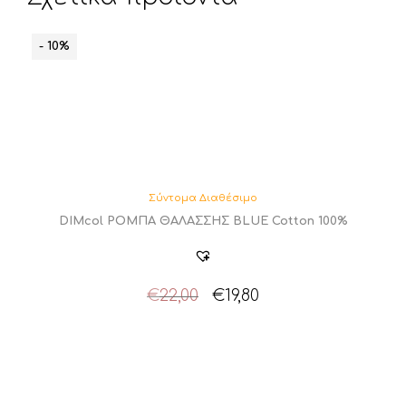
- 10%
Σύντομα Διαθέσιμο
DIMcol ΡΟΜΠΑ ΘΑΛΑΣΣΗΣ BLUE Cotton 100%
Original
Η
€
22,00
€
19,80
price
τρέχουσα
was:
τιμή
€22,00.
είναι:
€19,80.