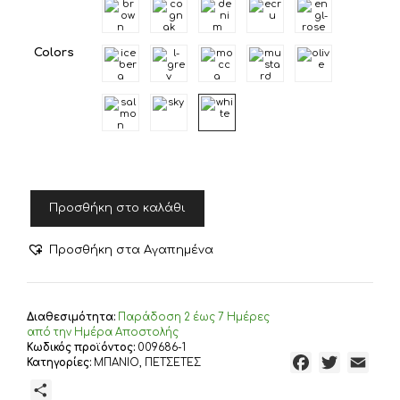
Colors
NEF-
Προσθήκη στο καλάθι
NEF
ΠΕΤΣΕΤΑ
ΠΡΟΣΩΠΟΥ
Προσθήκη στα Αγαπημένα
AEGEAN
50Χ100,
100%
BAMBAKI
Διαθεσιμότητα:
Παράδoση 2 έως 7 Ημέρες
ποσότητα
από την Ημέρα Αποστολής
Κωδικός προϊόντος:
009686-1
F
T
E
Κατηγορίες:
ΜΠΑΝΙΟ
,
ΠΕΤΣΕΤΕΣ
a
w
m
Μ