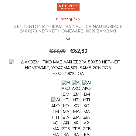
Εξαντλημένο
ΣΕΤ ΣΕΝΤΟΝΙΑ ΥΠΕΡΔΙΠΛΑ NAUTICA NAU SURFACE
240Χ270 NEF-NEF HOMEWARE, 100% ΒΑΜΒΑΚΙ
Original
Η
€
88,00
€
52,80
price
τρέχουσα
was:
τιμή
€88,00.
είναι:
€52,80.