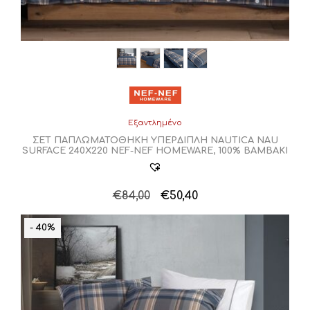
Εξαντλημένο
ΣΕΤ ΠΑΠΛΩΜΑΤΟΘΗΚΗ ΥΠΕΡΔΙΠΛΗ NAUTICA NAU
SURFACE 240X220 NEF-NEF HOMEWARE, 100% ΒΑΜΒΑΚΙ
Original
Η
€
84,00
€
50,40
price
τρέχουσα
was:
τιμή
- 40%
€84,00.
είναι:
€50,40.