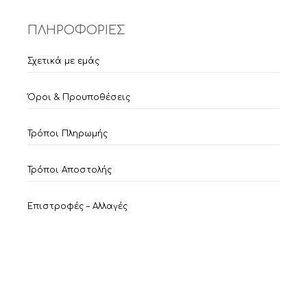
ΠΛΗΡΟΦΟΡΙΕΣ
Σχετικά με εμάς
Όροι & Προυποθέσεις
Τρόποι Πληρωμής
Τρόποι Αποστολής
Item added to cart.
Checkout
0 items -
€
0,00
Επιστροφές – Αλλαγές
ΕΞΥΠΗΡΕΤΗΣΗ ΠΕΛΑΤΩΝ
Ο λογαριασμός μου