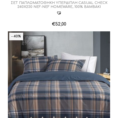
ΣΕΤ ΠΑΠΛΩΜΑΤΟΘΗΚΗ ΥΠΕΡΔΙΠΛΗ CASUAL CHECK
240Χ230 NEF-NEF HOMEWARE, 100% ΒΑΜΒΑΚΙ
€
52,00
Αυτό
το
- 40%
προϊόν
έχει
πολλαπλές
παραλλαγές.
Οι
επιλογές
μπορούν
να
επιλεγούν
στη
σελίδα
του
προϊόντος