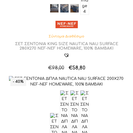
Σύντομα Διαθέσιμο
ΣΕΤ ΣΕΝΤΟΝΙΑ KING SIZE NAUTICA NAU SURFACE
280Χ270 NEF-NEF HOMEWARE, 100% ΒΑΜΒΑΚΙ
Original
Η
€
98,00
€
58,80
price
τρέχουσα
was:
τιμή
- 40%
€98,00.
είναι:
€58,80.