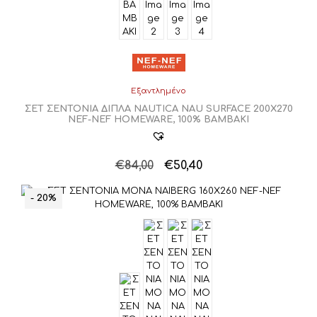
Εξαντλημένο
ΣΕΤ ΣΕΝΤΟΝΙΑ ΔΙΠΛΑ NAUTICA NAU SURFACE 200Χ270
NEF-NEF HOMEWARE, 100% ΒΑΜΒΑΚΙ
Original
Η
€
84,00
€
50,40
price
τρέχουσα
was:
τιμή
- 20%
€84,00.
είναι:
€50,40.