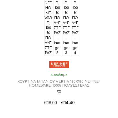
Διαθέσιμο
ΚΟΥΡΤΙΝΑ ΜΠΑΝΙΟΥ VERTIA 180X180 NEF-NEF
HOMEWARE, 100% ΠΟΛΥΕΣΤΕΡΑΣ
Original
Η
€
18,00
€
14,40
Αυτό
price
τρέχουσα
το
was:
τιμή