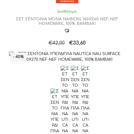
Διαθέσιμο
ΣΕΤ ΣΕΝΤΟΝΙΑ ΜΟΝΑ NAIBERG 160X260 NEF-NEF
HOMEWARE, 100% ΒΑΜΒΑΚΙ
Original
Η
€
42,00
€
33,60
Αυτό
price
τρέχουσα
το
was:
τιμή
- 40%
προϊόν
€42,00.
είναι:
έχει
€33,60.
πολλαπλές
παραλλαγές.
Οι
επιλογές
μπορούν
να
επιλεγούν
στη
σελίδα
του
προϊόντος