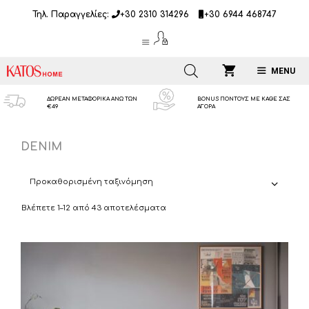
Μετάβαση
Τηλ. Παραγγελίες:
+30 2310 314296
+30 6944 468747
σε
περιεχόμενο
MENU
ΔΩΡΕΑΝ ΜΕΤΑΦΟΡΙΚΑ ΑΝΩ ΤΩΝ
BONUS ΠΟΝΤΟΥΣ ΜΕ ΚΑΘΕ ΣΑΣ
€49
ΑΓΟΡΑ
DENIM
Βλέπετε 1–12 από 43 αποτελέσματα