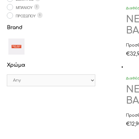
ΜΠΆΝΙΟΥ
1
Διαθέ
ΠΡΟΣΏΠΟΥ
1
NE
Brand
BA
Προσθ
€
32,
Χρώμα
Διαθέ
NE
BA
Προσθ
€
12,9