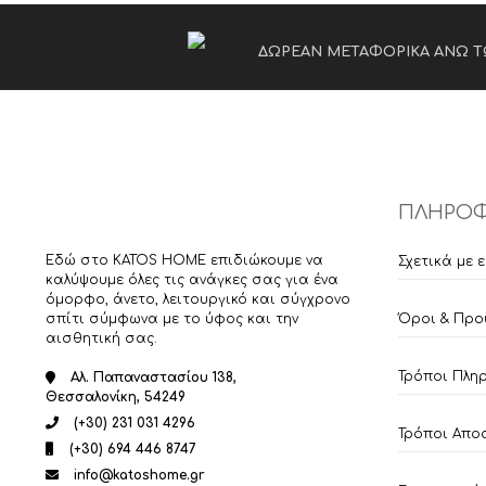
ΔΩΡΕΑΝ ΜΕΤΑΦΟΡΙΚΑ ΑΝΩ Τ
ΠΛΗΡΟΦ
Εδώ στο KATOS HOME επιδιώκουμε να
Σχετικά με 
καλύψουμε όλες τις ανάγκες σας για ένα
όμορφο, άνετο, λειτουργικό και σύγχρονο
σπίτι σύμφωνα με το ύφος και την
Όροι & Προ
αισθητική σας.
Τρόποι Πλη
Αλ. Παπαναστασίου 138,
Θεσσαλονίκη, 54249
(+30) 231 031 4296
Τρόποι Απο
(+30) 694 446 8747
info@katoshome.gr