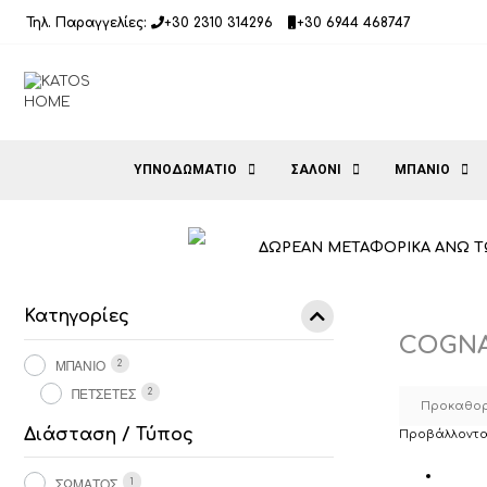
Μετάβαση
Τηλ. Παραγγελίες:
+30 2310 314296
+30 6944 468747
σε
περιεχόμενο
ΥΠΝΟΔΩΜΑΤΙΟ
ΣΑΛΟΝΙ
ΜΠΑΝΙΟ
ΔΩΡΕΑΝ ΜΕΤΑΦΟΡΙΚΑ ΑΝΩ Τ
Κατηγορίες
COGN
ΜΠΑΝΙΟ
2
ΠΕΤΣΕΤΕΣ
2
Διάσταση / Τύπος
Προβάλλοντα
ΣΏΜΑΤΟΣ
1