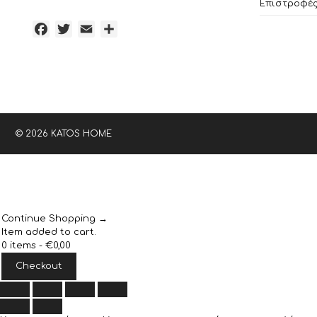
Επιστροφές 
Facebook
Twitter
Email
Μοιραστείτε
© 2026 KATOS HOME
Continue Shopping →
Item added to cart.
0 items -
€
0,00
Checkout