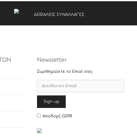
πολλαπλές
παραλλαγές.
ΑΣΦΑΛΕΙΣ ΣΥΝΑΛΛΑΓΕΣ
Οι
επιλογές
μπορούν
να
επιλεγούν
στη
σελίδα
του
ΤΩΝ
Newsletter
προϊόντος
Συμπληρώστε το Email σας :
Αποδοχή GDPR