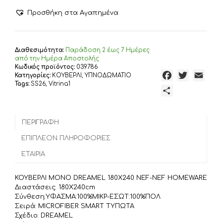
DREAMEL
180X240
Προσθήκη στα Αγαπημένα
NEF-
NEF
HOMEWARE,
ΥΦΑΣΜΑ:100%ΜIΚΡ-
Διαθεσιμότητα:
Παράδoση 2 έως 7 Ημέρες
ΕΣΩΤ:100%ΠΟΛ
από την Ημέρα Αποστολής
Κωδικός προϊόντος:
039786
ποσότητα
F
T
E
Κατηγορίες:
ΚΟΥΒΕΡΛΙ
,
ΥΠΝΟΔΩΜΑΤΙΟ
Tags:
SS26
,
Vitrina1
a
w
m
Μ
c
i
a
ο
e
t
i
ι
b
t
l
ΠΕΡΙΓΡΑΦΉ
ρ
o
e
α
ΕΠΙΠΛΈΟΝ ΠΛΗΡΟΦΟΡΊΕΣ
o
r
σ
ΕΤΑΙΡΊΑ
k
τ
ε
ΚΟΥΒΕΡΛΙ ΜΟΝΟ DREAMEL 180X240 NEF-NEF HOMEWARE
ί
Διαστάσεις: 180X240cm
τ
Σύνθεση:ΥΦΑΣΜΑ:100%ΜIΚΡ-ΕΣΩΤ:100%ΠΟΛ
Σειρά: MICROFIBER SMART ΤΥΠΩΤΑ
ε
Σχέδιο: DREAMEL