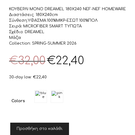
ΚΟΥΒΕΡΛΙ ΜΟΝΟ DREAMEL 180X240 NEF-NEF HOMEWARE
Διαστάσεις: 180X240cm
Σύνθεση:ΥΦΑΣΜΑ:100%ΜIΚΡ-ΕΣΩΤ:100%ΠΟΛ
Σειρά: MICROFIBER SMART ΤΥΠΩΤΑ
Σχέδιο: DREAMEL
Μάζα:
Collection: SPRING-SUMMER 2026
Original
Η
€
32,00
€
22,40
price
τρέχουσα
was:
τιμή
€32,00.
είναι:
30-day low:
€
22,40
€22,40.
Colors
ΚΟΥΒΕΡΛΙ
Προσθήκη στο καλάθι
ΜΟΝΟ