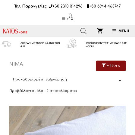
Μετάβαση
Τηλ. Παραγγελίες:
+30 2310 314296
+30 6944 468747
σε
περιεχόμενο
MENU
ΔΩΡΕΑΝ ΜΕΤΑΦΟΡΙΚΑ ΑΝΩ ΤΩΝ
BONUS ΠΟΝΤΟΥΣ ΜΕ ΚΑΘΕ ΣΑΣ
€49
ΑΓΟΡΑ
NIMA
Filters
Προβάλλονται όλα - 2 αποτελέσματα