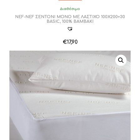
Διαθέσιμο
NEF-NEF ΣΕΝΤΟΝΙ ΜΟΝΟ ΜΕ ΛΑΣΤΙΧΟ 100Χ200+30
BASIC, 100% BAMBAKI
€
17,90
Αυτό
το
προϊόν
έχει
πολλαπλές
παραλλαγές.
Οι
επιλογές
μπορούν
να
επιλεγούν
στη
σελίδα
του
προϊόντος