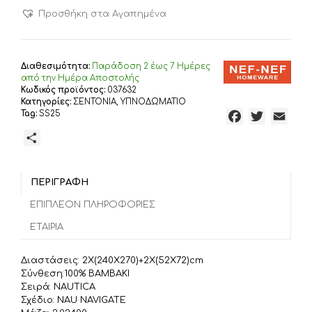
ΣΕΝΤΟΝΙΑ
Προσθήκη στα Αγαπημένα
ΒΑΜΒΑΚΕΡΑ
ΥΠΕΡΔΙΠΛΑ
NAUTICA
-
Διαθεσιμότητα:
Παράδoση 2 έως 7 Ημέρες
NAU
από την Ημέρα Αποστολής
Κωδικός προϊόντος:
037632
NAVIGATE
Κατηγορίες:
ΣΕΝΤΟΝΙΑ
,
ΥΠΝΟΔΩΜΑΤΙΟ
240Χ270,
Tag:
SS25
F
T
E
100%
a
w
m
ΒΑΜΒΑΚΙ
Μ
ποσότητα
c
i
a
ο
e
t
i
ι
b
t
l
ΠΕΡΙΓΡΑΦΉ
ρ
o
e
α
ΕΠΙΠΛΈΟΝ ΠΛΗΡΟΦΟΡΊΕΣ
o
r
σ
ΕΤΑΙΡΊΑ
k
τ
ε
Διαστάσεις: 2Χ(240Χ270)+2Χ(52Χ72)cm
ί
Σύνθεση:100% ΒΑΜΒΑΚΙ
τ
Σειρά: NAUTICA
Σχέδιο: NAU NAVIGATE
ε