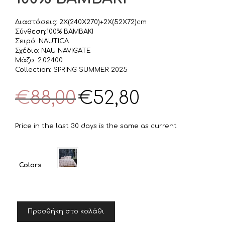
Διαστάσεις: 2Χ(240Χ270)+2Χ(52Χ72)cm
Σύνθεση:100% ΒΑΜΒΑΚΙ
Σειρά: NAUTICA
Σχέδιο: NAU NAVIGATE
Μάζα: 2.02400
Collection: SPRING SUMMER 2025
Original
Η
€
88,00
€
52,80
price
τρέχουσα
was:
τιμή
€88,00.
είναι:
Price in the last 30 days is the same as current
€52,80.
Colors
NEF-
Προσθήκη στο καλάθι
NEF
ΣΕΤ