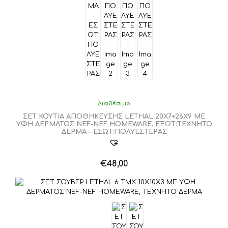
Διαθέσιμο
ΣΕΤ ΚΟΥΤΙΑ ΑΠΟΘΗΚΕΥΣΗΣ LETHAL 20X7+26X9 ΜΕ
ΥΦΗ ΔΕΡΜΑΤΟΣ NEF-NEF HOMEWARE, ΕΞΩΤ:ΤΕΧΝΗΤΟ
ΔΕΡΜΑ – ΕΣΩΤ:ΠΟΛΥΕΣΤΕΡΑΣ
€
48,00
Αυτό
το
προϊόν
έχει
πολλαπλές
παραλλαγές.