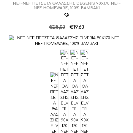
NEF-NEF ΠΕΤΣΕΤΑ ΘΑΛΑΣΣΗΣ DEGENIS 90X170 NEF-
NEF HOMEWARE, 100% BAMBAKI
Original
Η
€
28,00
€
19,60
Αυτό
price
τρέχουσα
το
was:
τιμή
προϊόν
€28,00.
είναι:
έχει
€19,60.
πολλαπλές
παραλλαγές.
Οι
επιλογές
μπορούν
να
επιλεγούν
στη
σελίδα
του
προϊόντος