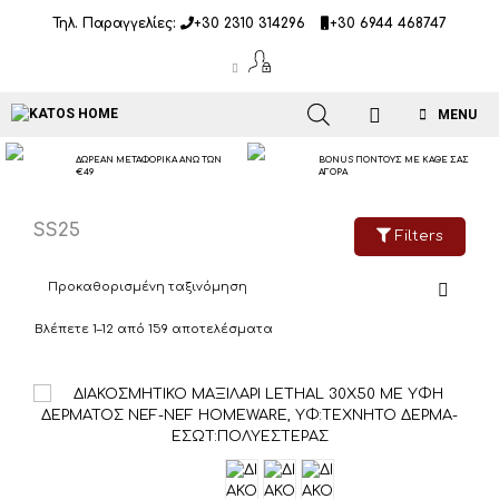
Μετάβαση
Τηλ. Παραγγελίες:
+30 2310 314296
+30 6944 468747
σε
περιεχόμενο
MENU
ΔΩΡΕΑΝ ΜΕΤΑΦΟΡΙΚΑ ΑΝΩ ΤΩΝ
BONUS ΠΟΝΤΟΥΣ ΜΕ ΚΑΘΕ ΣΑΣ
€49
ΑΓΟΡΑ
SS25
Filters
Βλέπετε 1–12 από 159 αποτελέσματα