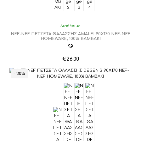
Διαθέσιμο
NEF-NEF ΠΕΤΣΕΤΑ ΘΑΛΑΣΣΗΣ AMALFI 90X170 NEF-NEF
HOMEWARE, 100% ΒΑΜΒΑΚΙ
€
26,00
Αυτό
το
- 30%
προϊόν
έχει
πολλαπλές
παραλλαγές.
Οι
επιλογές
μπορούν
να
επιλεγούν
στη
σελίδα