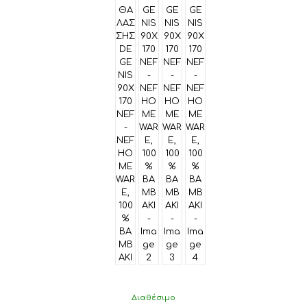
του
προϊόντος
Διαθέσιμο