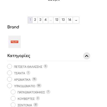
Αυτό
το
προϊόν
έχει
1
2
3
4
…
12
13
14
→
πολλαπλές
Brand
παραλλαγές.
Οι
επιλογές
μπορούν
να
επιλεγούν
στη
Κατηγορίες
σελίδα
του
ΠΕΤΣΕΤΑ ΘΑΛΑΣΣΗΣ
5
προϊόντος
ΤΣΑΝΤΑ
1
ΑΡΩΜΑΤΙΚΑ
15
ΥΠΝΟΔΩΜΑΤΙΟ
50
ΠΑΠΛΩΜΑΤΟΘΗΚΕΣ
7
ΚΟΥΒΕΡΤΕΣ
3
ΣΕΝΤΟΝΙΑ
32