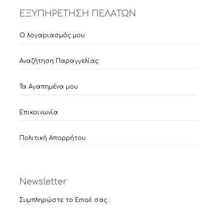
ΕΞΥΠΗΡΕΤΗΣΗ ΠΕΛΑΤΩΝ
Ο λογαριασμός μου
Αναζήτηση Παραγγελίας
Τα Αγαπημένα μου
Επικοινωνία
Πολιτική Απορρήτου
Newsletter
Item added to cart.
Checkout
0 items -
€
0,00
Συμπληρώστε το Email σας :