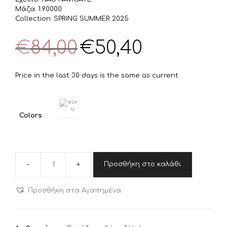
Μάζα: 1.90000
Collection: SPRING SUMMER 2025
Original
Η
€
84,00
€
50,40
price
τρέχουσα
was:
τιμή
€84,00.
είναι:
Price in the last 30 days is the same as current
€50,40.
Colors
Προσθήκη στο καλάθι
NEF-
NEF
ΣΕΤ
Προσθήκη στα Αγαπημένα
ΠΑΠΛΩΜΑΤΟΘΗΚΗ
ΒΑΜΒΑΚΕΡΗ
ΥΠΕΡΔΙΠΛΗ
NAUTICA