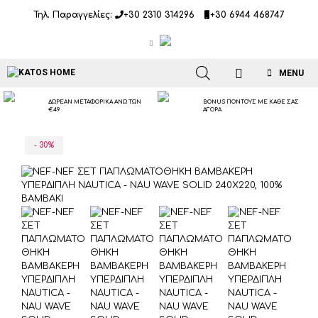
Μετάβαση
Τηλ. Παραγγελίες:
+30 2310 314296
+30 6944 468747
σε
περιεχόμενο
MENU
ΔΩΡΕΑΝ ΜΕΤΑΦΟΡΙΚΑ ΑΝΩ ΤΩΝ
BONUS ΠΟΝΤΟΥΣ ΜΕ ΚΑΘΕ ΣΑΣ
€49
ΑΓΟΡΑ
- 30%