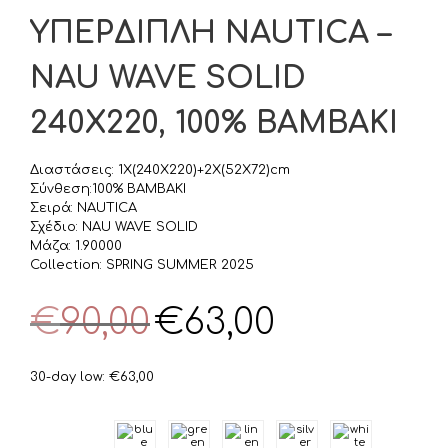
ΥΠΕΡΔΙΠΛΗ NAUTICA –
NAU WAVE SOLID
240X220, 100% ΒΑΜΒΑΚΙ
Διαστάσεις: 1X(240X220)+2X(52X72)cm
Σύνθεση:100% ΒΑΜΒΑΚΙ
Σειρά: NAUTICA
Σχέδιο: NAU WAVE SOLID
Μάζα: 1.90000
Collection: SPRING SUMMER 2025
Original
Η
€
90,00
€
63,00
price
τρέχουσα
was:
τιμή
€90,00.
είναι:
30-day low:
€
63,00
€63,00.