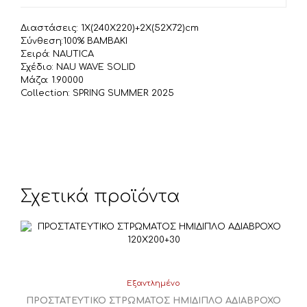
k
τ
ε
Διαστάσεις: 1X(240X220)+2X(52X72)cm
ί
Σύνθεση:100% ΒΑΜΒΑΚΙ
τ
Σειρά: NAUTICA
Σχέδιο: NAU WAVE SOLID
ε
Μάζα: 1.90000
Collection: SPRING SUMMER 2025
Σχετικά προϊόντα
Εξαντλημένο
ΠΡΟΣΤΑΤΕΥΤΙΚΟ ΣΤΡΩΜΑΤΟΣ ΗΜΙΔΙΠΛΟ ΑΔΙΑΒΡΟΧΟ