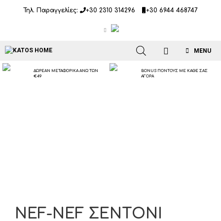
Μετάβαση
Τηλ. Παραγγελίες:
+30 2310 314296
+30 6944 468747
σε
περιεχόμενο
MENU
ΔΩΡΕΑΝ ΜΕΤΑΦΟΡΙΚΑ ΑΝΩ ΤΩΝ
BONUS ΠΟΝΤΟΥΣ ΜΕ ΚΑΘΕ ΣΑΣ
€49
ΑΓΟΡΑ
NEF-NEF ΣΕΝΤΟΝΙ