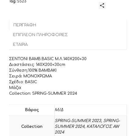
Tag:
SS23
a
w
m
Μ
c
i
a
ο
e
t
i
ι
b
t
l
ΠΕΡΙΓΡΑΦΉ
ρ
o
e
α
ΕΠΙΠΛΈΟΝ ΠΛΗΡΟΦΟΡΊΕΣ
o
r
σ
ΕΤΑΙΡΊΑ
k
τ
ε
ΣΕΝΤΟΝΙ ΒΑΜΒ.BASIC Μ.Λ.140X200+30
ί
Διαστάσεις: 140X200+30cm
τ
Σύνθεση:100% BAMBAKI
Σειρά: ΜΟΝΟΧΡΩΜΑ
ε
Σχέδιο: BASIC
Μάζα:
Collection: SPRING-SUMMER 2024
Βάρος
Μ/Δ
SPRING-SUMMER 2023
,
SPRING-
Collection
SUMMER 2024
,
ΚΑΤΑΛΟΓΟΣ AW
2024