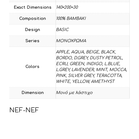
Exact Dimensions
140×200+30
Composition
100% BAMBAKI
Design
BASIC
Series
ΜΟΝΟΧΡΩΜΑ
APPLE
,
AQUA
,
BEIGE
,
BLACK
,
BORDO
,
D.GREY
,
DUSTY PETROL
,
ECRU
,
GREEN
,
INDIGO
,
L.BLUE
,
Colors
L.GREY
,
LAVENDER
,
MINT
,
MOCCA
,
PINK
,
SILVER GREY
,
TERACOTTA
,
WHITE
,
YELLOW
,
AMETHYST
Dimension
Μονό με λάστιχο
NEF-NEF