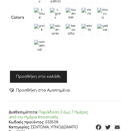
Colors
NEF-
Προσθήκη στο καλάθι
NEF
ΣΕΝΤΟΝΙ
ΜΟΝΟ
Προσθήκη στα Αγαπημένα
ΜΕ
ΛΑΣΤΙΧΟ
140Χ200+30
BASIC,
Διαθεσιμότητα:
Παράδoση 2 έως 7 Ημέρες
100%
από την Ημέρα Αποστολής
Κωδικός προϊόντος:
033508
BAMBAKI
F
T
E
Κατηγορίες:
ΣΕΝΤΟΝΙΑ
,
ΥΠΝΟΔΩΜΑΤΙΟ
ποσότητα