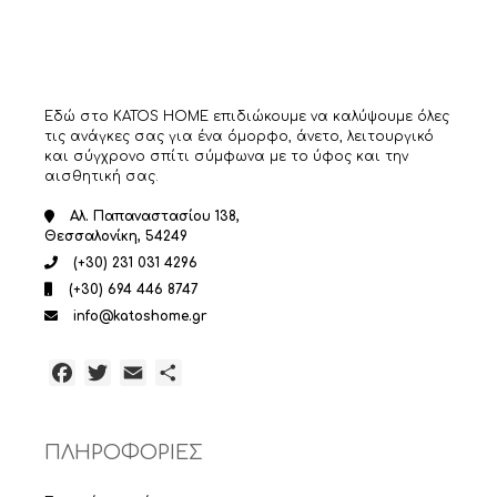
Εδώ στο KATOS HOME επιδιώκουμε να καλύψουμε όλες
τις ανάγκες σας για ένα όμορφο, άνετο, λειτουργικό
και σύγχρονο σπίτι σύμφωνα με το ύφος και την
αισθητική σας.
Αλ. Παπαναστασίου 138,
Θεσσαλονίκη, 54249
(+30) 231 031 4296
(+30) 694 446 8747
info@katoshome.gr
Facebook
Twitter
Email
Μοιραστείτε
ΠΛΗΡΟΦΟΡΙΕΣ