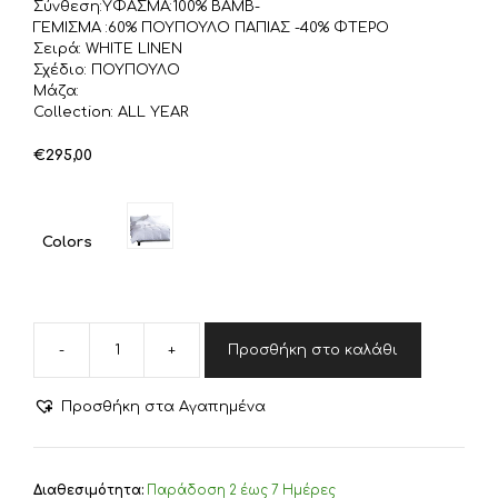
Σύνθεση:ΥΦΑΣΜΑ:100% ΒΑΜΒ-
ΓΕΜΙΣΜΑ :60% ΠΟΥΠΟΥΛΟ ΠΑΠΙΑΣ -40% ΦΤΕΡΟ
Σειρά: WHITE LINEN
Σχέδιο: ΠΟΥΠΟΥΛΟ
Μάζα:
Collection: ALL YEAR
€
295,00
Colors
-
+
Προσθήκη στο καλάθι
NEF-
NEF
ΠΑΠΛΩΜΑ
Προσθήκη στα Αγαπημένα
ΥΠΕΡΔΙΠΛΟ
ΠΟΥΠΟΥΛΟ
ΠΑΠΙΑΣ
240X220,
Διαθεσιμότητα:
Παράδoση 2 έως 7 Ημέρες