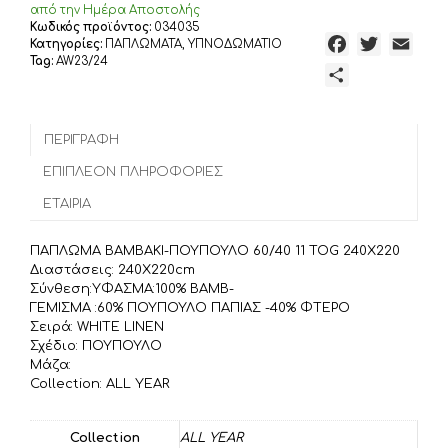
ΥΦΑΣΜΑ:100%
από την Ημέρα Αποστολής
ΒΑΜΒ-
Κωδικός προϊόντος:
034035
F
T
E
Κατηγορίες:
ΠΑΠΛΩΜΑΤΑ
,
ΥΠΝΟΔΩΜΑΤΙΟ
ΓΕΜΙΣΜΑ
Tag:
AW23/24
:60%
a
w
m
Μ
ΠΟΥΠΟΥΛΟ
c
i
a
ο
ΠΑΠΙΑΣ
e
t
i
ι
-40%
b
t
l
ΠΕΡΙΓΡΑΦΉ
ΦΤΕΡΟ
ρ
ποσότητα
o
e
α
ΕΠΙΠΛΈΟΝ ΠΛΗΡΟΦΟΡΊΕΣ
o
r
σ
ΕΤΑΙΡΊΑ
k
τ
ε
ΠΑΠΛΩΜΑ ΒΑΜΒΑΚΙ-ΠΟΥΠΟΥΛΟ 60/40 11 TOG 240Χ220
ί
Διαστάσεις: 240Χ220cm
τ
Σύνθεση:ΥΦΑΣΜΑ:100% ΒΑΜΒ-
ΓΕΜΙΣΜΑ :60% ΠΟΥΠΟΥΛΟ ΠΑΠΙΑΣ -40% ΦΤΕΡΟ
ε
Σειρά: WHITE LINEN
Σχέδιο: ΠΟΥΠΟΥΛΟ
Μάζα:
Collection: ALL YEAR
Collection
ALL YEAR