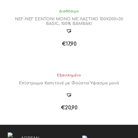
Διαθέσιμο
NEF-NEF ΣΕΝΤΟΝΙ ΜΟΝΟ ΜΕ ΛΑΣΤΙΧΟ 100Χ200+30
BASIC, 100% BAMBAKI
€
17,90
Αυτό
το
προϊόν
έχει
πολλαπλές
Εξαντλημένο
παραλλαγές.
Επίστρωμα Καπιτονέ με Φούστα Ύφασμα μονό
Οι
επιλογές
μπορούν
να
€
20,90
επιλεγούν
στη
σελίδα
του
προϊόντος