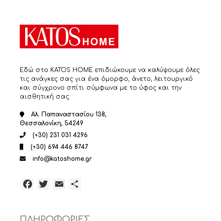
στη
σελίδα
του
προϊόντος
Εδώ στο KATOS HOME επιδιώκουμε να καλύψουμε όλες
τις ανάγκες σας για ένα όμορφο, άνετο, λειτουργικό
και σύγχρονο σπίτι σύμφωνα με το ύφος και την
αισθητική σας.
Αλ. Παπαναστασίου 138,
Θεσσαλονίκη, 54249
(+30) 231 031 4296
(+30) 694 446 8747
info@katoshome.gr
Facebook
Twitter
Email
Μοιραστείτε
ΠΛΗΡΟΦΟΡΙΕΣ