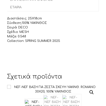
o
r
σ
ΕΤΑΙΡΊΑ
k
τ
ε
Διαστάσεις: 25X18cm
ί
Σύνθεση:100% ΥΑΚΙΝΘΟΣ
τ
Σειρά: DECO
Σχέδιο: MESH
ε
Μάζα: 0.548
Collection: SPRING SUMMER 2025
Σχετικά προϊόντα