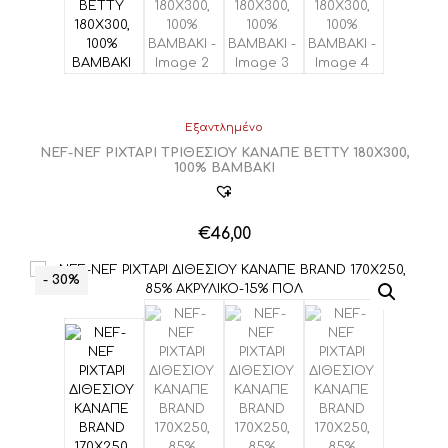
να
επιλεγούν
στη
σελίδα
του
προϊόντος
Εξαντλημένο
NEF-NEF ΡΙΧΤΑΡΙ ΤΡΙΘΕΣΙΟΥ ΚΑΝΑΠΕ BETTY 180Χ300,
100% BAMBAKI
€
46,00
- 30%