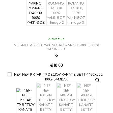
Διαθέσιμο
NEF-NEF ΔΙΣΚΟΣ ΥΑΚΙΝΘ. ROMANO D.40X10, 100%
ΥΑΚΙΝΘΟΣ
€
18,00
Αυτό
το
προϊόν
έχει
πολλαπλές
παραλλαγές.
Οι
επιλογές
μπορούν