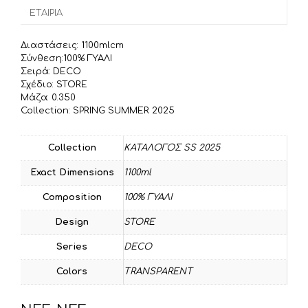
o
r
σ
ΕΤΑΙΡΊΑ
k
τ
ε
Διαστάσεις: 1100mlcm
ί
Σύνθεση:100% ΓΥΑΛΙ
τ
Σειρά: DECO
Σχέδιο: STORE
ε
Μάζα: 0.350
Collection: SPRING SUMMER 2025
Collection
ΚΑΤΑΛΟΓΟΣ SS 2025
Exact Dimensions
1100ml
Composition
100% ΓΥΑΛΙ
Design
STORE
Series
DECO
Colors
TRANSPARENT