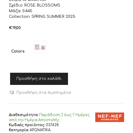
Σχέδιο: ROSE BLOSSOMS
Μάζα: 0.445
Collection: SPRING SUMMER 2025
€
19,00
Colors
NEF-
Προσθήκη στο καλάθι
NEF
ΑΡΩΜΑΤΙΚΟ
ΚΕΡΙ
Προσθήκη στα Αγαπημένα
ROSE
BLOSSOMS
200gr
NEF-
Διαθεσιμότητα:
Παράδoση 2 έως 7 Ημέρες
NEF
από την Ημέρα Αποστολής
Κωδικός προϊόντος:
037428
HOMEWARE,
Κατηγορία:
ΑΡΩΜΑΤΙΚΑ
ποσότητα