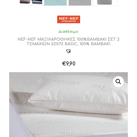
Διαθέσιμο
NEF-NEF ΜΑΞΙΛΑΡΟΘΗΚΕΣ 100%ΒΑΜΒΑΚΙ ΣΕΤ 2
ΤΕΜΑΧΙΩΝ 52Χ72 BASIC, 100% BAMBAKI
€
9,90
Αυτό
το
προϊόν
έχει
πολλαπλές
παραλλαγές.
Οι
επιλογές
μπορούν
να
επιλεγούν
στη