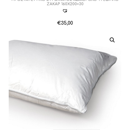
ΖΑΚΑΡ 160Χ200+30
€
35,00