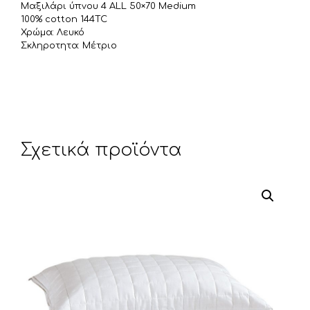
ε
Μαξιλάρι ύπνου 4 ALL 50×70 Medium
ί
100% cotton 144TC
τ
Χρώμα: Λευκό
Σκληροτητα: Μέτριο
ε
Σχετικά προϊόντα