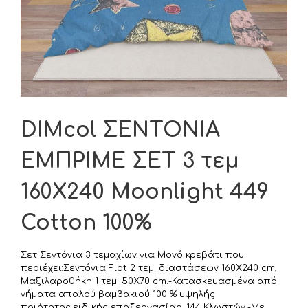
DIMcol ΣΕΝΤΟΝΙΑ
ΕΜΠΡΙΜΕ ΣΕΤ 3 τεμ
160Χ240 Moonlight 449
Cotton 100%
Σετ Σεντόνια 3 τεμαχίων για Μονό κρεβάτι που
περιέχει:Σεντόνια Flat 2 τεμ. διαστάσεων 160Χ240 cm,
Μαξιλαροθήκη 1 τεμ. 50Χ70 cm.-Κατασκευασμένα από
νήματα απαλού βαμβακιού 100 % υψηλής
ποιότητος,ειδικής επαξεργασίας, 144 Κλωστών.-Με