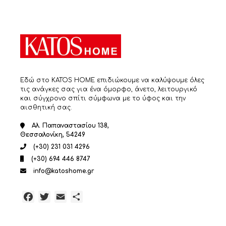
επιλεγούν
στη
σελίδα
του
προϊόντος
Εδώ στο KATOS HOME επιδιώκουμε να καλύψουμε όλες
τις ανάγκες σας για ένα όμορφο, άνετο, λειτουργικό
και σύγχρονο σπίτι σύμφωνα με το ύφος και την
αισθητική σας.
Αλ. Παπαναστασίου 138,
Θεσσαλονίκη, 54249
(+30) 231 031 4296
(+30) 694 446 8747
info@katoshome.gr
Facebook
Twitter
Email
Μοιραστείτε