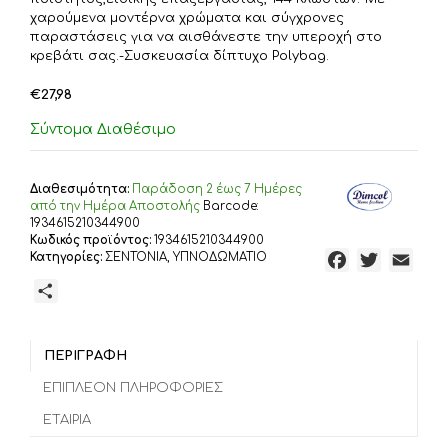
χαρούμενα μοντέρνα χρώματα και σύγχρονες
παραστάσεις για να αισθάνεστε την υπεροχή στο
κρεβάτι σας.-Συσκευασία δίπτυχο Polybag.
€
27,98
Σύντομα Διαθέσιμο
Διαθεσιμότητα:
Παράδoση 2 έως 7 Ημέρες
από την Ημέρα Αποστολής
Barcode:
1934615210344900
Κωδικός προϊόντος:
1934615210344900
Κατηγορίες:
ΣΕΝΤΟΝΙΑ
,
ΥΠΝΟΔΩΜΑΤΙΟ
F
T
E
a
w
m
Μ
c
i
a
ο
e
t
i
ι
b
t
l
ΠΕΡΙΓΡΑΦΉ
ρ
o
e
α
ΕΠΙΠΛΈΟΝ ΠΛΗΡΟΦΟΡΊΕΣ
o
r
σ
ΕΤΑΙΡΊΑ
k
τ