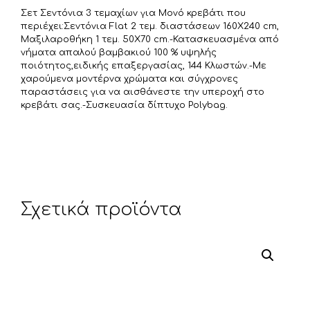
ε
Σετ Σεντόνια 3 τεμαχίων για Μονό κρεβάτι που
ί
περιέχει:Σεντόνια Flat 2 τεμ. διαστάσεων 160Χ240 cm,
τ
Μαξιλαροθήκη 1 τεμ. 50Χ70 cm.-Κατασκευασμένα από
νήματα απαλού βαμβακιού 100 % υψηλής
ε
ποιότητος,ειδικής επαξεργασίας, 144 Κλωστών.-Με
χαρούμενα μοντέρνα χρώματα και σύγχρονες
παραστάσεις για να αισθάνεστε την υπεροχή στο
κρεβάτι σας.-Συσκευασία δίπτυχο Polybag.
Σχετικά προϊόντα