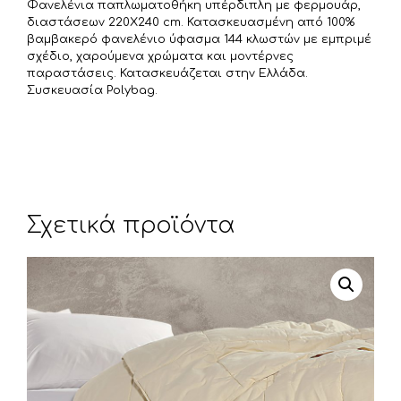
Φανελένια παπλωματοθήκη υπέρδιπλη με φερμουάρ,
ί
διαστάσεων 220X240 cm. Κατασκευασμένη από 100%
τ
βαμβακερό φανελένιο ύφασμα 144 κλωστών με εμπριμέ
σχέδιο, χαρούμενα χρώματα και μοντέρνες
ε
παραστάσεις. Κατασκευάζεται στην Ελλάδα.
Συσκευασία Polybag.
Σχετικά προϊόντα