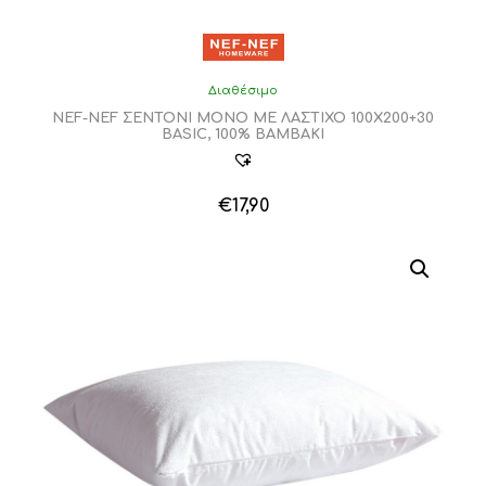
Διαθέσιμο
NEF-NEF ΣΕΝΤΟΝΙ ΜΟΝΟ ΜΕ ΛΑΣΤΙΧΟ 100Χ200+30
BASIC, 100% BAMBAKI
€
17,90
Αυτό
το
προϊόν
έχει
πολλαπλές
παραλλαγές.
Οι
επιλογές
μπορούν
να
επιλεγούν
στη
σελίδα