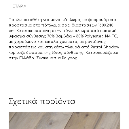
o
r
σ
ΕΤΑΙΡΊΑ
k
τ
ε
Παπλωματοθήκη για μονό πάπλωμα, με φερμουάρ για
ί
προστασία στο πάπλωμα σας, διαστάσεων 160Χ240
τ
cm. Κατασκευασμένη στην πάνω πλευρά από εμπριμέ
ύφασμα σύνθεσης 70% βαμβάκι – 30% Polyester, 144 TC,
ε
με χαρούμενα και απαλά χρώματα, με μοντέρνες
παραστάσεις και στη κάτω πλευρά από Petrol Shadow
κομποζέ ύφασμα της ίδιας σύνθεσης. Κατασκευάζεται
στην Ελλάδα. Συσκευασία Polybag.
Σχετικά προϊόντα