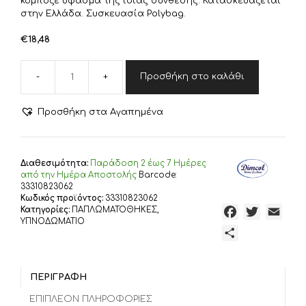
κομποζέ ύφασμα της ίδιας σύνθεσης. Κατασκευάζεται
στην Ελλάδα. Συσκευασία Polybag.
€
18,48
Προσθήκη στο καλάθι
DIMcol
Παπλωματοθήκη
Εμπριμέ
Προσθήκη στα Αγαπημένα
Διώνη
601
160X240
White-
Διαθεσιμότητα:
Παράδoση 2 έως 7 Ημέρες
Petrol
από την Ημέρα Αποστολής
Barcode:
70/30
33310823062
Κωδικός προϊόντος:
33310823062
Cott/Pol
Κατηγορίες:
ΠΑΠΛΩΜΑΤΟΘΗΚΕΣ
,
F
T
E
ποσότητα
ΥΠΝΟΔΩΜΑΤΙΟ
a
w
m
Μ
c
i
a
ο
e
t
i
ι
b
t
l
ΠΕΡΙΓΡΑΦΉ
ρ
o
e
α
ΕΠΙΠΛΈΟΝ ΠΛΗΡΟΦΟΡΊΕΣ