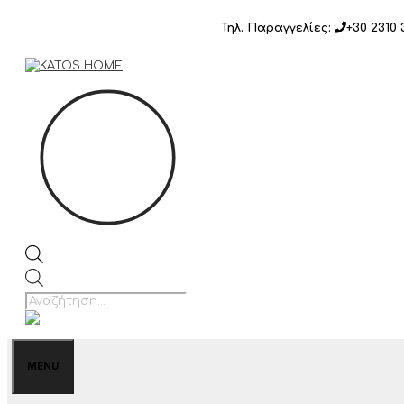
Μετάβαση
Τηλ. Παραγγελίες:
+30 2310 
σε
περιεχόμενο
Products
search
MENU