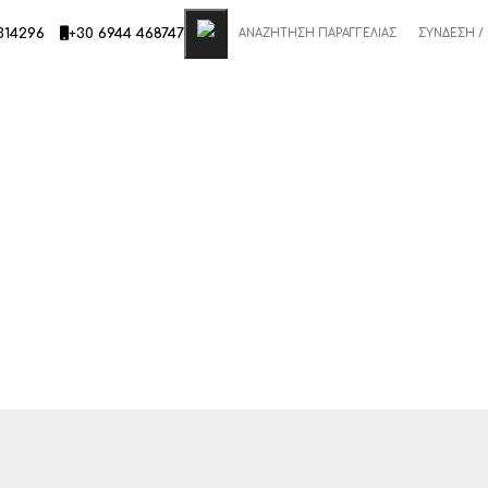
314296
+30 6944 468747
ΑΝΑΖΉΤΗΣΗ ΠΑΡΑΓΓΕΛΊΑΣ
ΣΎΝΔΕΣΗ /