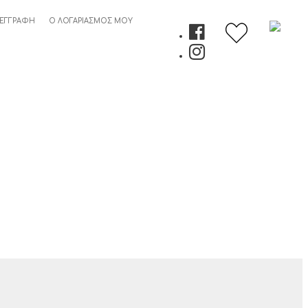
Fleece
Jacquard
 ΕΓΓΡΑΦΉ
Ο ΛΟΓΑΡΙΑΣΜΌΣ ΜΟΥ
Brick
03
220X240
Petrol
100%
Polyester
ποσότητα