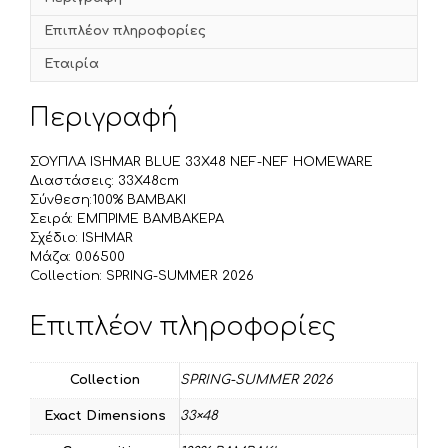
e
l
ρ
o
Επιπλέον πληροφορίες
r
α
k
σ
Εταιρία
τ
ε
Περιγραφή
ί
τ
ΣΟΥΠΛΑ ISHMAR BLUE 33X48 NEF-NEF HOMEWARE
ε
Διαστάσεις: 33X48cm
Σύνθεση:100% BAMBAKI
Σειρά: ΕΜΠΡΙΜΕ ΒΑΜΒΑΚΕΡΑ
Σχέδιο: ISHMAR
Μάζα: 0.06500
Collection: SPRING-SUMMER 2026
Επιπλέον πληροφορίες
Collection
SPRING-SUMMER 2026
Exact Dimensions
33×48