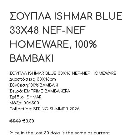
ΣΟΥΠΛΑ ISHMAR BLUE
33X48 NEF-NEF
HOMEWARE, 100%
BAMBAKI
ΣΟΥΠΛΑ ISHMAR BLUE 33X48 NEF-NEF HOMEWARE
Διαστάσεις: 33X48cm
Σύνθεση:100% BAMBAKI
Σειρά: ΕΜΠΡΙΜΕ ΒΑΜΒΑΚΕΡΑ
Σχέδιο: ISHMAR
Μάζα: 0.06500
Collection: SPRING-SUMMER 2026
Original
Η
€
5,00
€
3,50
price
τρέχουσα
was:
τιμή
Price in the last 30 days is the same as current
€5,00.
είναι: