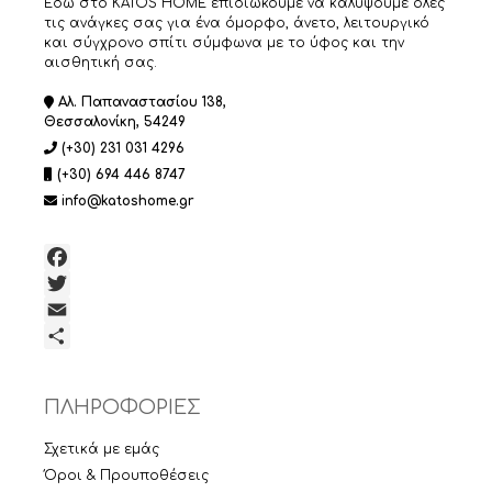
Εδώ στο KATOS HOME επιδιώκουμε να καλύψουμε όλες
τις ανάγκες σας για ένα όμορφο, άνετο, λειτουργικό
και σύγχρονο σπίτι σύμφωνα με το ύφος και την
αισθητική σας.
Αλ. Παπαναστασίου 138,
Θεσσαλονίκη, 54249
(+30) 231 031 4296
(+30) 694 446 8747
info@katoshome.gr
Facebook
Twitter
Email
Μοιραστείτε
ΠΛΗΡΟΦΟΡΙΕΣ
Σχετικά με εμάς
Όροι & Προυποθέσεις