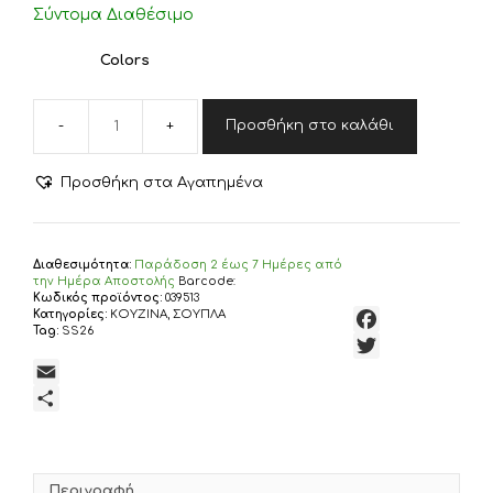
Σύντομα Διαθέσιμο
€3,50.
Colors
Προσθήκη στο καλάθι
ΣΟΥΠΛΑ
ISHMAR
BLUE
Προσθήκη στα Αγαπημένα
33X48
NEF-
NEF
HOMEWARE,
Διαθεσιμότητα:
Παράδoση 2 έως 7 Ημέρες από
100%
την Ημέρα Αποστολής
Barcode:
Κωδικός προϊόντος:
039513
BAMBAKI
Κατηγορίες:
ΚΟΥΖΙΝΑ
,
ΣΟΥΠΛΑ
ποσότητα
Tag:
SS26
F
T
a
w
E
c
i
m
Μ
e
t
a
ο
b
t
i
ι
o
Περιγραφή