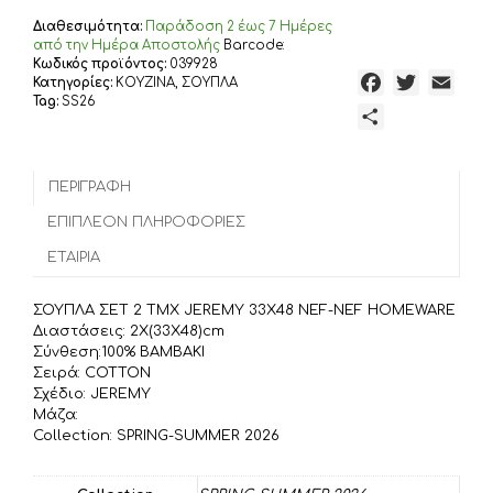
NEF-
Διαθεσιμότητα:
Παράδoση 2 έως 7 Ημέρες
NEF
από την Ημέρα Αποστολής
Barcode:
HOMEWARE,
Κωδικός προϊόντος:
039928
F
T
E
Κατηγορίες:
ΚΟΥΖΙΝΑ
,
ΣΟΥΠΛΑ
100%
Tag:
SS26
BAMBAKI
a
w
m
Μ
ποσότητα
c
i
a
ο
e
t
i
ι
b
t
l
ΠΕΡΙΓΡΑΦΉ
ρ
o
e
α
ΕΠΙΠΛΈΟΝ ΠΛΗΡΟΦΟΡΊΕΣ
o
r
σ
ΕΤΑΙΡΊΑ
k
τ
ε
ΣΟΥΠΛΑ ΣΕΤ 2 ΤΜΧ JEREMY 33X48 NEF-NEF HOMEWARE
ί
Διαστάσεις: 2X(33X48)cm
τ
Σύνθεση:100% BAMBAKI
Σειρά: COTTON
ε
Σχέδιο: JEREMY
Μάζα:
Collection: SPRING-SUMMER 2026