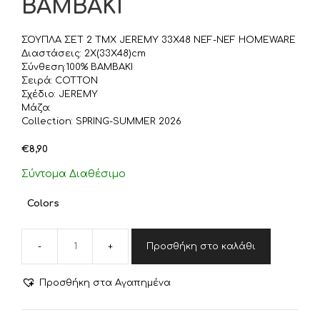
BAMBAKI
ΣΟΥΠΛΑ ΣΕΤ 2 ΤΜΧ JEREMY 33X48 NEF-NEF HOMEWARE
Διαστάσεις: 2X(33X48)cm
Σύνθεση:100% BAMBAKI
Σειρά: COTTON
Σχέδιο: JEREMY
Μάζα:
Collection: SPRING-SUMMER 2026
€
8,90
Σύντομα Διαθέσιμο
Colors
Προσθήκη στο καλάθι
ΣΟΥΠΛΑ
ΣΕΤ
2
Προσθήκη στα Αγαπημένα
ΤΜΧ
JEREMY
33X48