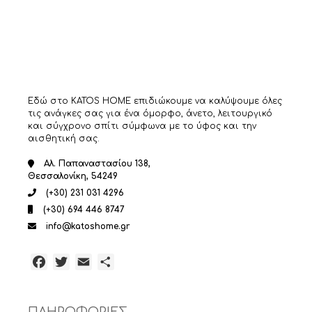
Εδώ στο KATOS HOME επιδιώκουμε να καλύψουμε όλες
τις ανάγκες σας για ένα όμορφο, άνετο, λειτουργικό
και σύγχρονο σπίτι σύμφωνα με το ύφος και την
αισθητική σας.
Αλ. Παπαναστασίου 138,
Θεσσαλονίκη, 54249
(+30) 231 031 4296
(+30) 694 446 8747
info@katoshome.gr
Facebook
Twitter
Email
Μοιραστείτε