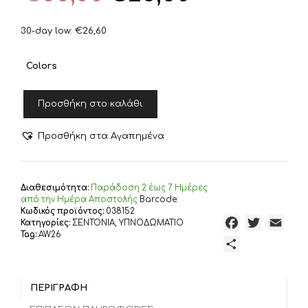
was:
τιμή
€38,00.
είναι:
30-day low:
€
26,60
€26,60.
Colors
ΣΕΤ
Προσθήκη στο καλάθι
ΣΕΝΤΟΝΙΑ
ΜΟΝΑ
SUSPEN
Προσθήκη στα Αγαπημένα
170X270
NEF-
NEF
HOMEWARE,
Διαθεσιμότητα:
Παράδoση 2 έως 7 Ημέρες
100%
από την Ημέρα Αποστολής
Barcode:
Κωδικός προϊόντος:
038152
ΒΑΜΒΑΚΙ
F
T
E
Κατηγορίες:
ΣΕΝΤΟΝΙΑ
,
ΥΠΝΟΔΩΜΑΤΙΟ
ποσότητα
Tag:
AW26
a
w
m
Μ
c
i
a
ο
e
t
i
ι
b
t
l
ΠΕΡΙΓΡΑΦΉ
ρ
o
e