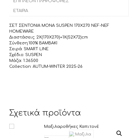
α
ΕΠΙΠΛΈΟΝ ΠΛΗΡΟΦΟΡΊΕΣ
o
r
σ
ΕΤΑΙΡΊΑ
k
τ
ε
ΣΕΤ ΣΕΝΤΟΝΙΑ ΜΟΝΑ SUSPEN 170X270 NEF-NEF
ί
HOMEWARE
τ
Διαστάσεις: 2X(170X270)+1X(52X72)cm
Σύνθεση:100% ΒΑΜΒΑΚΙ
ε
Σειρά: SMART LINE
Σχέδιο: SUSPEN
Μάζα: 1.36500
Collection: AUTUM-WINTER 2025-26
Σχετικά προϊόντα