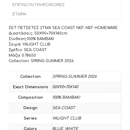
o
e
α
ΕΠΙΠΛΈΟΝ ΠΛΗΡΟΦΟΡΊΕΣ
o
r
σ
ΕΤΑΙΡΊΑ
k
τ
ε
ΣΕΤ ΠΕΤΣΕΤΕΣ 2TMX SEA COAST NEF-NEF HOMEWARE
ί
Διαστάσεις: 50X90+70X140cm
τ
Σύνθεση:100% BAMBAKI
Σειρά: YAUGHT CLUB
ε
Σχέδιο: SEA COAST
Μάζα: 0.78650
Collection: SPRING-SUMMER 2026
Collection
SPRING-SUMMER 2026
Exact Dimensions
50X90+70X140
Composition
100% BAMBAKI
Design
SEA COAST
Series
YAUGHT CLUB
Colors
BLUE
,
WHITE