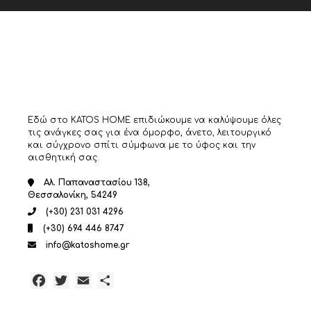
μπορούν
να
επιλεγούν
στη
σελίδα
του
προϊόντος
Εδώ στο KATOS HOME επιδιώκουμε να καλύψουμε όλες
τις ανάγκες σας για ένα όμορφο, άνετο, λειτουργικό
και σύγχρονο σπίτι σύμφωνα με το ύφος και την
αισθητική σας.
Αλ. Παπαναστασίου 138,
Θεσσαλονίκη, 54249
(+30) 231 031 4296
(+30) 694 446 8747
info@katoshome.gr
Facebook
Twitter
Email
Μοιραστείτε