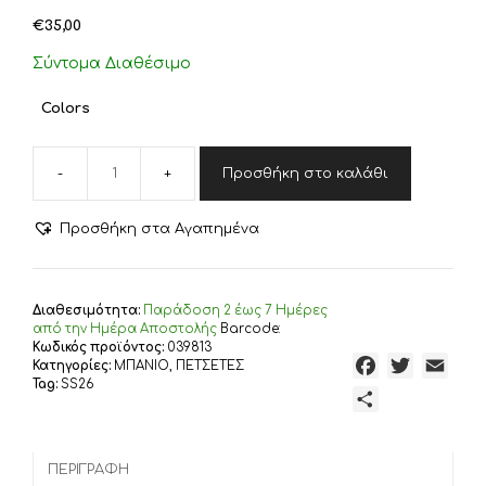
€
35,00
Σύντομα Διαθέσιμο
Colors
Προσθήκη στο καλάθι
ΣΕΤ
ΠΕΤΣΕΤΕΣ
2TMX
Προσθήκη στα Αγαπημένα
SEA
COAST
NEF-
NEF
Διαθεσιμότητα:
Παράδoση 2 έως 7 Ημέρες
HOMEWARE,
από την Ημέρα Αποστολής
Barcode:
100%
Κωδικός προϊόντος:
039813
F
T
E
Κατηγορίες:
ΜΠΑΝΙΟ
,
ΠΕΤΣΕΤΕΣ
BAMBAKI
Tag:
SS26
ποσότητα
a
w
m
Μ
c
i
a
ο
e
t
i
ι
b
t
l
ΠΕΡΙΓΡΑΦΉ
ρ