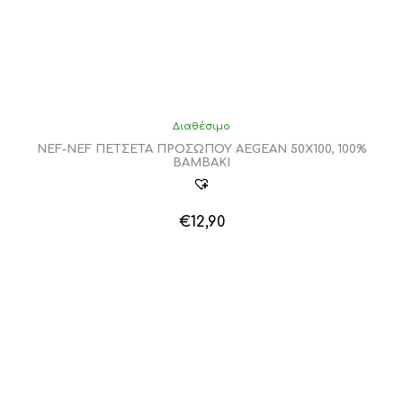
Διαθέσιμο
NEF-NEF ΠΕΤΣΕΤΑ ΠΡΟΣΩΠΟΥ AEGEAN 50Χ100, 100%
BAMBAKI
€
12,90
Αυτό
το
προϊόν
έχει
πολλαπλές
παραλλαγές.
Οι
επιλογές
μπορούν
να