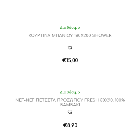
επιλεγούν
στη
σελίδα
του
προϊόντος
Διαθέσιμο
ΚΟΥΡΤΙΝΑ ΜΠΑΝΙΟΥ 180Χ200 SHOWER
€
15,00
Αυτό
το
προϊόν
έχει
πολλαπλές
Διαθέσιμο
παραλλαγές.
NEF-NEF ΠΕΤΣΕΤΑ ΠΡΟΣΩΠΟΥ FRESH 50X90, 100%
Οι
BAMBAKI
επιλογές
μπορούν
να
€
8,90
επιλεγούν
Αυτό
στη
το
σελίδα