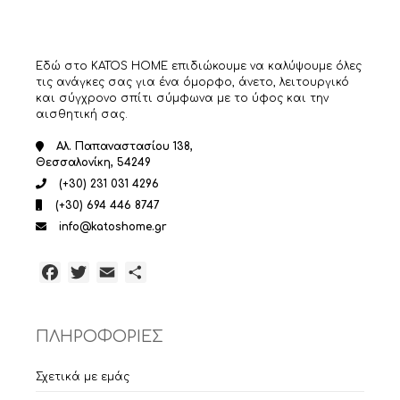
του
προϊόντος
Εδώ στο KATOS HOME επιδιώκουμε να καλύψουμε όλες
τις ανάγκες σας για ένα όμορφο, άνετο, λειτουργικό
και σύγχρονο σπίτι σύμφωνα με το ύφος και την
αισθητική σας.
Αλ. Παπαναστασίου 138,
Θεσσαλονίκη, 54249
(+30) 231 031 4296
(+30) 694 446 8747
info@katoshome.gr
Facebook
Twitter
Email
Μοιραστείτε
ΠΛΗΡΟΦΟΡΙΕΣ
Σχετικά με εμάς