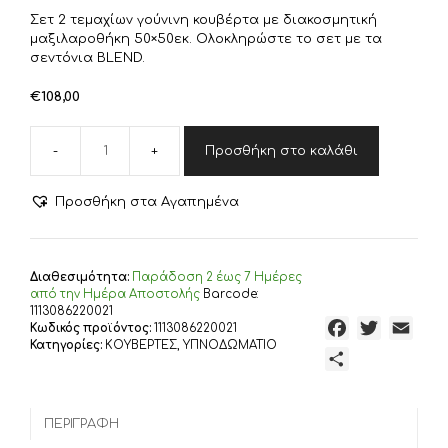
Σετ 2 τεμαχίων γούνινη κουβέρτα με διακοσμητική
μαξιλαροθήκη 50×50εκ. Oλοκληρώστε το σετ με τα
σεντόνια BLEND.
€
108,00
Προσθήκη στο καλάθι
Σετ
Κουβέρτας
2τμχ.
Προσθήκη στα Αγαπημένα
Crusty
Carbon
220X240
ποσότητα
Διαθεσιμότητα:
Παράδoση 2 έως 7 Ημέρες
από την Ημέρα Αποστολής
Barcode:
1113086220021
F
T
E
Κωδικός προϊόντος:
1113086220021
Κατηγορίες:
ΚΟΥΒΕΡΤΕΣ
,
ΥΠΝΟΔΩΜΑΤΙΟ
a
w
m
Μ
c
i
a
ο
e
t
i
ι
b
t
l
ΠΕΡΙΓΡΑΦΉ
ρ