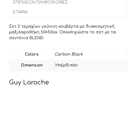
o
e
α
ΕΠΙΠΛΈΟΝ ΠΛΗΡΟΦΟΡΊΕΣ
o
r
σ
ΕΤΑΙΡΊΑ
k
τ
ε
Σετ 2 τεμαχίων γούνινη κουβέρτα με διακοσμητική
ί
μαξιλαροθήκη 50×50εκ. Oλοκληρώστε το σετ με τα
τ
σεντόνια BLEND.
ε
Colors
Carbon Black
Dimension
Υπέρδιπλο
Guy Laroche