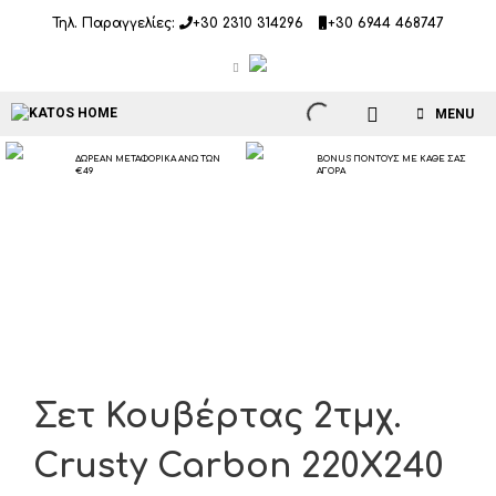
Μετάβαση
Τηλ. Παραγγελίες:
+30 2310 314296
+30 6944 468747
σε
περιεχόμενο
MENU
ΔΩΡΕΑΝ ΜΕΤΑΦΟΡΙΚΑ ΑΝΩ ΤΩΝ
BONUS ΠΟΝΤΟΥΣ ΜΕ ΚΑΘΕ ΣΑΣ
€49
ΑΓΟΡΑ
Σετ Κουβέρτας 2τμχ.
Crusty Carbon 220X240