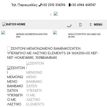
Μετάβαση
Τηλ. Παραγγελίες:
+30 2310 314296
+30 6944 468747
σε
περιεχόμενο
MENU
ΔΩΡΕΑΝ ΜΕΤΑΦΟΡΙΚΑ ΑΝΩ ΤΩΝ
BONUS ΠΟΝΤΟΥΣ ΜΕ ΚΑΘΕ ΣΑΣ
€49
ΑΓΟΡΑ