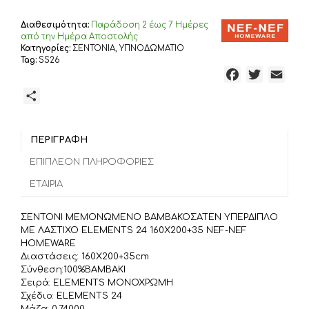
ΛΑΣΤΙΧΟ
ELEMENTS
Διαθεσιμότητα:
Παράδoση 2 έως 7 Ημέρες
24
από την Ημέρα Αποστολής
160Χ200+35
Κατηγορίες:
ΣΕΝΤΟΝΙΑ
,
ΥΠΝΟΔΩΜΑΤΙΟ
Tag:
SS26
NEF-
F
T
E
NEF
HOMEWARE,
a
w
m
Μ
100%BAMBAKI
c
i
a
ο
ποσότητα
e
t
i
ι
b
t
l
ΠΕΡΙΓΡΑΦΉ
ρ
o
e
α
ΕΠΙΠΛΈΟΝ ΠΛΗΡΟΦΟΡΊΕΣ
o
r
σ
ΕΤΑΙΡΊΑ
k
τ
ε
ΣΕΝΤΟΝΙ ΜΕΜΟΝΩΜΕΝΟ ΒΑΜΒΑΚΟΣΑΤΕΝ ΥΠΕΡΔΙΠΛΟ
ί
ΜΕ ΛΑΣΤΙΧΟ ELEMENTS 24 160Χ200+35 NEF-NEF
τ
HOMEWARE
Διαστάσεις: 160Χ200+35cm
ε
Σύνθεση:100%BAMBAKI
Σειρά: ELEMENTS ΜΟΝΟΧΡΩΜΗ
Σχέδιο: ELEMENTS 24
Μάζα: 0.74000