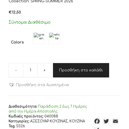
Collection: SPRING-SUMMER 2026
€
12,50
Σύντομα Διαθέσιμο
Colors
-
+
Προσθήκη στο καλάθι
ΜΥΛΟΣ
ΑΛΑΤΙΟΥ
-
Προσθήκη στα Αγαπημένα
ΠΙΠΕΡΙΟΥ
FLOP
6Χ14
NEF-
Διαθεσιμότητα:
Παράδoση 2 έως 7 Ημέρες
NEF
από την Ημέρα Αποστολής
HOMEWARE,
Κωδικός προϊόντος:
040088
F
T
E
Κατηγορίες:
ΑΞΕΣΟΥΑΡ ΚΟΥΖΙΝΑΣ
,
ΚΟΥΖΙΝΑ
ΞΥΛΟ-
Tag:
SS26
ΚΕΡΑΜ
a
w
m