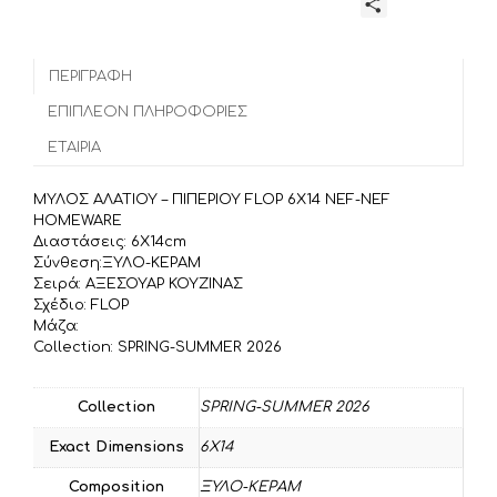
Μ
ποσότητα
c
i
a
ο
e
t
i
ι
b
t
l
ΠΕΡΙΓΡΑΦΉ
ρ
o
e
α
ΕΠΙΠΛΈΟΝ ΠΛΗΡΟΦΟΡΊΕΣ
o
r
σ
ΕΤΑΙΡΊΑ
k
τ
ε
ΜΥΛΟΣ ΑΛΑΤΙΟΥ – ΠΙΠΕΡΙΟΥ FLOP 6Χ14 NEF-NEF
ί
HOMEWARE
τ
Διαστάσεις: 6Χ14cm
Σύνθεση:ΞΥΛΟ-ΚΕΡΑΜ
ε
Σειρά: ΑΞΕΣΟΥΑΡ ΚΟΥΖΙΝΑΣ
Σχέδιο: FLOP
Μάζα:
Collection: SPRING-SUMMER 2026
Collection
SPRING-SUMMER 2026
Exact Dimensions
6Χ14
Composition
ΞΥΛΟ-ΚΕΡΑΜ