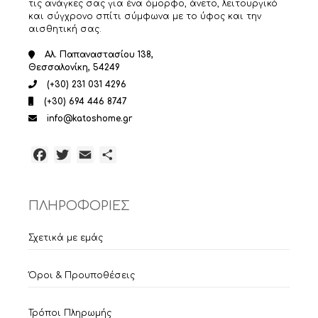
τις ανάγκες σας για ένα όμορφο, άνετο, λειτουργικό
και σύγχρονο σπίτι σύμφωνα με το ύφος και την
αισθητική σας.
Αλ. Παπαναστασίου 138,
Θεσσαλονίκη, 54249
(+30) 231 031 4296
(+30) 694 446 8747
info@katoshome.gr
Facebook
Twitter
Email
Μοιραστείτε
ΠΛΗΡΟΦΟΡΙΕΣ
Σχετικά με εμάς
Όροι & Προυποθέσεις
Τρόποι Πληρωμής