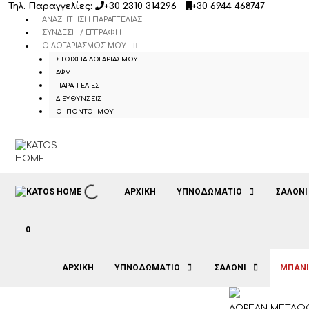
Μετάβαση
Τηλ. Παραγγελίες:
+30 2310 314296
+30 6944 468747
σε
ΑΝΑΖΉΤΗΣΗ ΠΑΡΑΓΓΕΛΊΑΣ
περιεχόμενο
ΣΎΝΔΕΣΗ / ΕΓΓΡΑΦΉ
Ο ΛΟΓΑΡΙΑΣΜΌΣ ΜΟΥ
ΣΤΟΙΧΕΊΑ ΛΟΓΑΡΙΑΣΜΟΎ
ΑΦΜ
ΠΑΡΑΓΓΕΛΊΕΣ
ΔΙΕΥΘΎΝΣΕΙΣ
ΟΙ ΠΌΝΤΟΙ ΜΟΥ
ΑΡΧΙΚΉ
ΥΠΝΟΔΩΜΑΤΙΟ
ΣΑΛΟΝΙ
0
ΑΡΧΙΚΉ
ΥΠΝΟΔΩΜΑΤΙΟ
ΣΑΛΟΝΙ
ΜΠΑΝ
ΔΩΡΕΑΝ ΜΕΤΑΦΟ