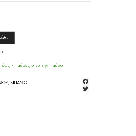
λάθι
να
 έως 7 Ημέρες από την Ημέρα
ΝΙΟΥ
,
ΜΠΑΝΙΟ
F
a
c
e
b
o
o