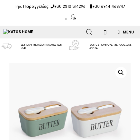
Μετάβαση
Τηλ. Παραγγελίες:
+30 2310 314296
+30 6944 468747
σε
περιεχόμενο
MENU
ΔΩΡΕΑΝ ΜΕΤΑΦΟΡΙΚΑ ΑΝΩ ΤΩΝ
BONUS ΠΟΝΤΟΥΣ ΜΕ ΚΑΘΕ ΣΑΣ
€49
ΑΓΟΡΑ