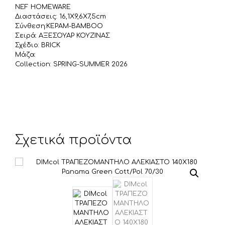
ί
NEF HOMEWARE
τ
Διαστάσεις: 16,1X9,6X7,5cm
Σύνθεση:ΚΕΡΑΜ-BAMBOO
ε
Σειρά: ΑΞΕΣΟΥΑΡ ΚΟΥΖΙΝΑΣ
Σχέδιο: BRICK
Μάζα:
Collection: SPRING-SUMMER 2026
Σχετικά προϊόντα