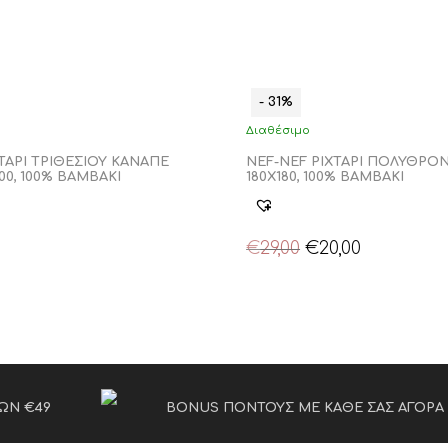
- 31%
Διαθέσιμο
ΤΑΡΙ ΤΡΙΘΕΣΙΟΥ ΚΑΝΑΠΕ
NEF-NEF ΡΙΧΤΑΡΙ ΠΟΛΥΘΡΟ
00, 100% BAMBAKI
180Χ180, 100% BAMBAKI
Original
Η
€
29,00
€
20,00
price
τρέχουσα
was:
τιμή
€29,00.
είναι:
€20,00.
ΩΝ €49
BONUS ΠΟΝΤΟΥΣ ΜΕ ΚΑΘΕ ΣΑΣ ΑΓΟΡΑ