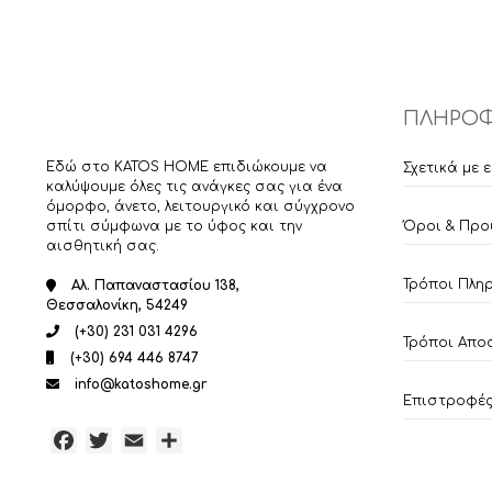
ΠΛΗΡΟΦ
Εδώ στο KATOS HOME επιδιώκουμε να
Σχετικά με 
καλύψουμε όλες τις ανάγκες σας για ένα
όμορφο, άνετο, λειτουργικό και σύγχρονο
σπίτι σύμφωνα με το ύφος και την
Όροι & Προ
αισθητική σας.
Τρόποι Πλη
Αλ. Παπαναστασίου 138,
Θεσσαλονίκη, 54249
(+30) 231 031 4296
Τρόποι Απο
(+30) 694 446 8747
info@katoshome.gr
Επιστροφές 
Facebook
Twitter
Email
Μοιραστείτε