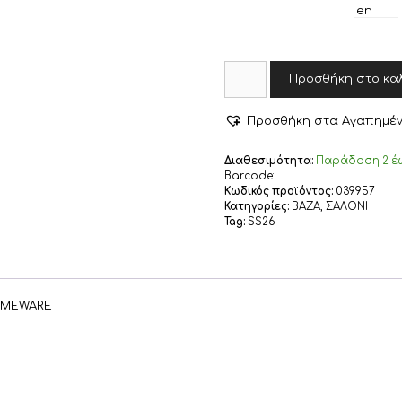
ΔΙΑΚΟΣΜΗΤΙΚΟ
Προσθήκη στο κα
ΚΕΡΑΜΙΚΟ
ΒΑΖΟ
DOMAIN
Προσθήκη στα Αγαπημέ
14X14X13
NEF-
Διαθεσιμότητα:
Παράδoση 2 έω
NEF
Barcode:
HOMEWARE,
Κωδικός προϊόντος:
039957
100%
Κατηγορίες:
ΒΑΖΑ
,
ΣΑΛΟΝΙ
ΚΕΡΑΜΙΚΟ
Tag:
SS26
ποσότητα
HOMEWARE