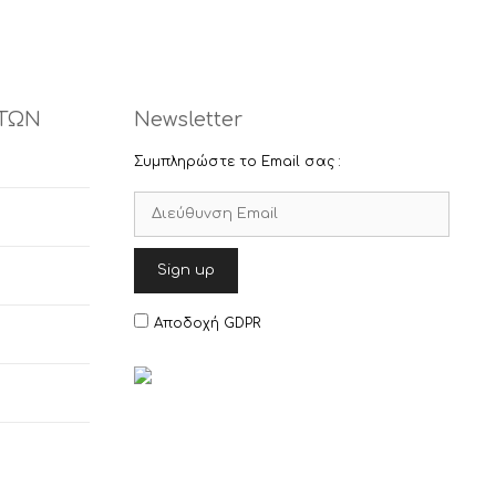
επιλεγούν
επιλεγούν
στη
στη
σελίδα
σελίδα
του
του
προϊόντος
προϊόντος
ΤΩΝ
Newsletter
Συμπληρώστε το Email σας :
Αποδοχή GDPR