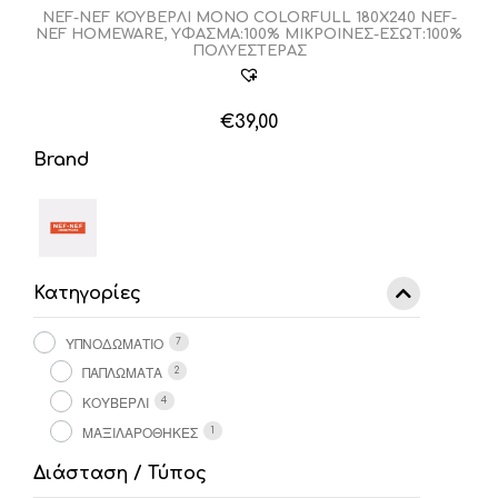
επιλεγούν
NEF-NEF ΚΟΥΒΕΡΛΙ ΜΟΝΟ COLORFULL 180X240 NEF-
NEF HOMEWARE, ΥΦΑΣΜΑ:100% ΜIΚΡΟΙΝΕΣ-ΕΣΩΤ:100%
στη
ΠΟΛΥΕΣΤΕΡΑΣ
σελίδα
του
προϊόντος
€
39,00
Brand
Κατηγορίες
ΥΠΝΟΔΩΜΑΤΙΟ
7
ΠΑΠΛΩΜΑΤΑ
2
ΚΟΥΒΕΡΛΙ
4
ΜΑΞΙΛΑΡΟΘΗΚΕΣ
1
Διάσταση / Τύπος