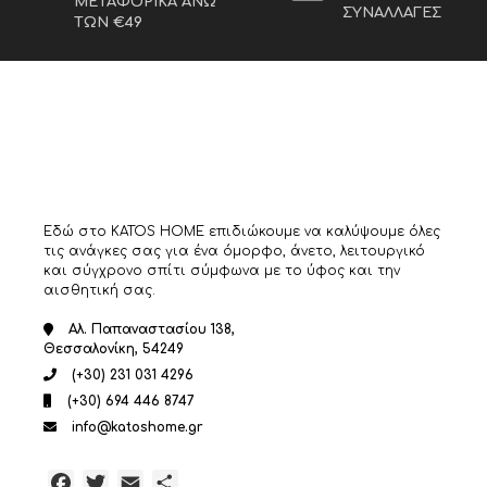
ΜΕΤΑΦΟΡΙΚΑ ΑΝΩ
ΣΥΝΑΛΛΑΓΕΣ
ΤΩΝ €49
Εδώ στο KATOS HOME επιδιώκουμε να καλύψουμε όλες
τις ανάγκες σας για ένα όμορφο, άνετο, λειτουργικό
και σύγχρονο σπίτι σύμφωνα με το ύφος και την
αισθητική σας.
Αλ. Παπαναστασίου 138,
Θεσσαλονίκη, 54249
(+30) 231 031 4296
(+30) 694 446 8747
info@katoshome.gr
Facebook
Twitter
Email
Μοιραστείτε