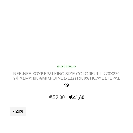
σελίδα
του
προϊόντος
Διαθέσιμο
NEF-NEF ΚΟΥΒΕΡΛΙ KING SIZE COLORFULL 270X270,
ΥΦΑΣΜΑ:100%ΜIΚΡΟΙΝΕΣ-ΕΣΩΤ:100%ΠΟΛΥΕΣΤΕΡΑΣ
Original
Η
€
52,00
€
41,60
Αυτό
price
τρέχουσα
το
was:
τιμή
- 20%
προϊόν
€52,00.
είναι:
έχει
€41,60.
πολλαπλές
παραλλαγές.