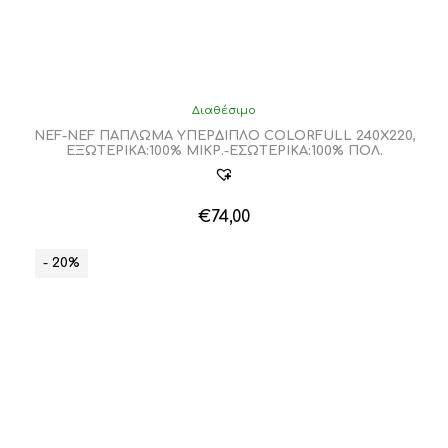
Διαθέσιμο
NEF-NEF ΠΑΠΛΩΜΑ ΥΠΕΡΔΙΠΛΟ COLORFULL 240X220,
ΕΞΩΤΕΡΙΚΑ:100% ΜΙΚΡ.-ΕΣΩΤΕΡΙΚΑ:100% ΠΟΛ.
€
74,00
Αυτό
το
- 20%
προϊόν
έχει
πολλαπλές
παραλλαγές.
Οι
επιλογές
μπορούν
να
επιλεγούν
στη