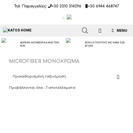
Μετάβαση
Τηλ. Παραγγελίες:
+30 2310 314296
+30 6944 468747
σε
περιεχόμενο
MENU
ΔΩΡΕΑΝ ΜΕΤΑΦΟΡΙΚΑ ΑΝΩ ΤΩΝ
BONUS ΠΟΝΤΟΥΣ ΜΕ ΚΑΘΕ ΣΑΣ
€49
ΑΓΟΡΑ
MICROFIBER ΜΟΝΟΧΡΩΜΑ
Προβάλλονται όλα - 7 αποτελέσματα