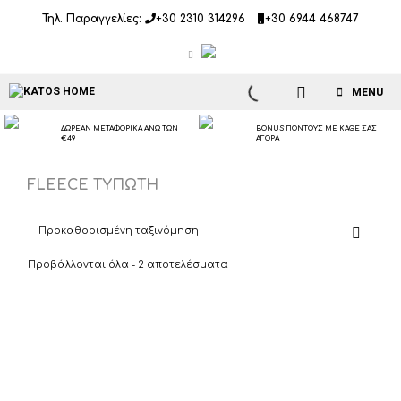
Μετάβαση
Τηλ. Παραγγελίες:
+30 2310 314296
+30 6944 468747
σε
περιεχόμενο
MENU
ΔΩΡΕΑΝ ΜΕΤΑΦΟΡΙΚΑ ΑΝΩ ΤΩΝ
BONUS ΠΟΝΤΟΥΣ ΜΕ ΚΑΘΕ ΣΑΣ
€49
ΑΓΟΡΑ
FLEECE ΤΥΠΩΤΗ
Προβάλλονται όλα - 2 αποτελέσματα