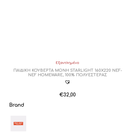
Οι
επιλογές
μπορούν
να
επιλεγούν
στη
σελίδα
του
προϊόντος
Εξαντλημένο
ΠΑΙΔΙΚΗ ΚΟΥΒΕΡΤΑ ΜΟΝΗ STARLIGHT 160X220 NEF-
NEF HOMEWARE, 100% ΠΟΛΥΕΣΤΕΡΑΣ
€
32,00
Brand