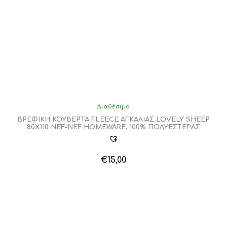
Διαθέσιμο
ΒΡΕΦΙΚΗ ΚΟΥΒΕΡΤΑ FLEECE ΑΓΚΑΛΙΑΣ LOVELY SHEEP
80X110 NEF-NEF HOMEWARE, 100% ΠΟΛΥΕΣΤΕΡΑΣ
€
15,00
Αυτό
το
προϊόν
έχει
πολλαπλές
παραλλαγές.