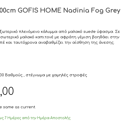
200cm GOFIS HOME Nadinia Fog Grey
α εξωτερικό πλενόμενο κάλυμμα από μαλακό suede ύφασμα. Σε
εσωτερικό μαλακό καπιτονέ με αφράτη γέμιση βοηθάει στην
πέ και ταυτόχρονα αναβαθμίζει την αίσθηση της άνεσης.
 30 Βαθμούς , στέγνωμα με χαμηλές στροφές
Η
,00
τρέχουσα
τιμή
είναι:
the same as current
€24,00.
ς 7 Ημέρες από την Ημέρα Αποστολής