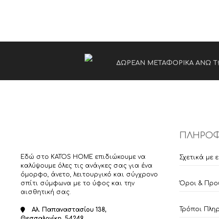
ΔΩΡΕΑΝ ΜΕΤΑΦΟΡΙΚΑ ΑΝΩ Τ
ΠΛΗΡΟΦ
Εδώ στο KATOS HOME επιδιώκουμε να
Σχετικά με 
καλύψουμε όλες τις ανάγκες σας για ένα
όμορφο, άνετο, λειτουργικό και σύγχρονο
σπίτι σύμφωνα με το ύφος και την
Όροι & Προ
αισθητική σας.
Τρόποι Πλη
Αλ. Παπαναστασίου 138,
Θεσσαλονίκη, 54249