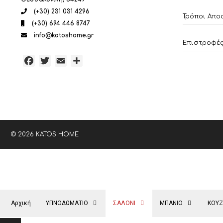
(+30) 231 031 4296
Τρόποι Απο
(+30) 694 446 8747
info@katoshome.gr
Επιστροφές 
Facebook
Twitter
Email
Μοιραστείτε
© 2026 KATOS HOME
Αρχική
ΥΠΝΟΔΩΜΑΤΙΟ
ΣΑΛΟΝΙ
ΜΠΑΝΙΟ
ΚΟΥΖ