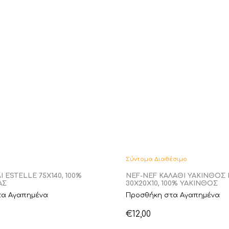
Σύντομα Διαθέσιμο
Ι ESTELLE 75Χ140, 100%
NEF-NEF ΚΑΛΑΘΙ ΥΑΚΙΝΘΟ
ΑΣ
30X20X10, 100% ΥΑΚΙΝΘΟΣ
τα Αγαπημένα
Προσθήκη στα Αγαπημένα
€
12,00
Αυτό