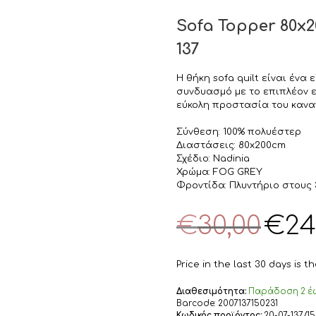
Sofa Topper 80x
137
Η θήκη sofa quilt είναι έν
συνδυασμό με το επιπλέον 
εύκολη προστασία του κανα
Σύνθεση: 100% πολυέστερ
Διαστάσεις: 80x200cm
Σχέδιο: Nadinia
Χρώμα: FOG GREY
Φροντίδα: Πλυντήριο στους
Original
€
30,00
€
24
price
was:
€30,00.
Price in the last 30 days is 
Διαθεσιμότητα:
Παράδoση 2 έω
Barcode:
2007137150231
Κωδικός προϊόντος:
20-07-137/15