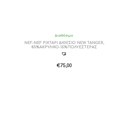
Διαθέσιμο
NEF-NEF ΡΙΧΤΑΡΙ ΔΙΘΕΣΙΟ NEW TANGER,
85%ΑΚΡΥΛΙΚΟ-15%ΠΟΛΥΕΣΤΕΡΑΣ
€
75,00
Αυτό
το
προϊόν
έχει
πολλαπλές
παραλλαγές.
Οι
επιλογές
μπορούν
να
επιλεγούν