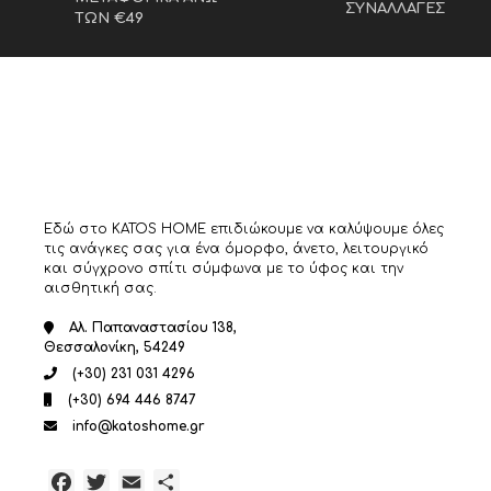
ΣΥΝΑΛΛΑΓΕΣ
Οι
ΤΩΝ €49
επιλογές
μπορούν
να
επιλεγούν
στη
σελίδα
του
προϊόντος
Εδώ στο KATOS HOME επιδιώκουμε να καλύψουμε όλες
τις ανάγκες σας για ένα όμορφο, άνετο, λειτουργικό
και σύγχρονο σπίτι σύμφωνα με το ύφος και την
αισθητική σας.
Αλ. Παπαναστασίου 138,
Θεσσαλονίκη, 54249
(+30) 231 031 4296
(+30) 694 446 8747
info@katoshome.gr
Facebook
Twitter
Email
Μοιραστείτε