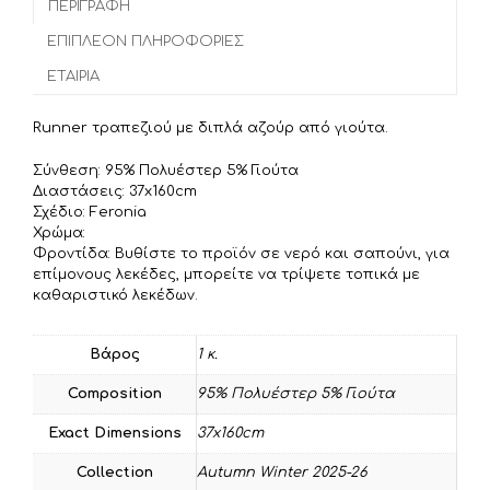
b
t
l
ΠΕΡΙΓΡΑΦΉ
ρ
o
e
α
ΕΠΙΠΛΈΟΝ ΠΛΗΡΟΦΟΡΊΕΣ
o
r
σ
ΕΤΑΙΡΊΑ
k
τ
ε
Runner τραπεζιού με διπλά αζούρ από γιούτα.
ί
τ
Σύνθεση: 95% Πολυέστερ 5% Γιούτα
Διαστάσεις: 37x160cm
ε
Σχέδιο: Feronia
Χρώμα:
Φροντίδα: Βυθίστε το προϊόν σε νερό και σαπούνι, για
επίμονους λεκέδες, μπορείτε να τρίψετε τοπικά με
καθαριστικό λεκέδων.
Βάρος
1 κ.
Composition
95% Πολυέστερ 5% Γιούτα
Exact Dimensions
37x160cm
Collection
Autumn Winter 2025-26