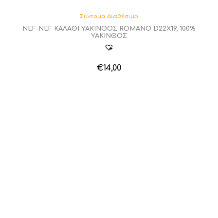
στη
σελίδα
Σύντομα Διαθέσιμο
του
NEF-NEF ΚΑΛΑΘΙ ΥΑΚΙΝΘΟΣ ROMANO D22X19, 100%
προϊόντος
ΥΑΚΙΝΘΟΣ
€
14,00