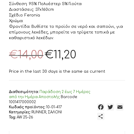
Σύνθεση: 95% Πολυέστερ 5% Γιούτα
Διαστάσεις: 37x160cm
Σχέδιο: Feronia
Χρώμα:
Φροντίδα: Βυθίστε το προϊόν σε νερό και σαπούνι, για
επίμονους λεκέδες, μπορείτε να τρίψετε τοπικά με
καθαριστικό λεκέδων.
Original
Η
€
14,00
€
11,20
price
τρέχουσα
was:
τιμή
€14,00.
είναι:
Price in the last 30 days is the same as current
€11,20.
Διαθεσιμότητα:
Παράδoση 2 έως 7 Ημέρες
από την Ημέρα Αποστολής
Barcode:
1001417000002
F
T
E
Κωδικός προϊόντος:
10-01-417
Κατηγορίες:
RUNNER
,
ΣΑΛΟΝΙ
a
w
m
Μ
Tag:
AW 25-26
c
i
a
ο
e
t
i
ι