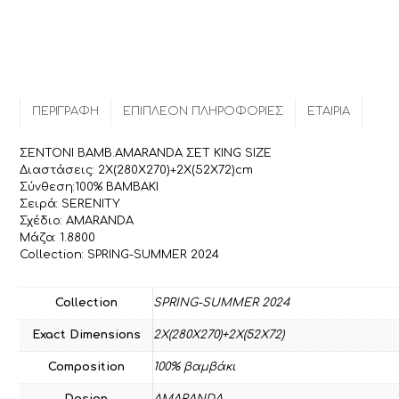
ΠΕΡΙΓΡΑΦΉ
ΕΠΙΠΛΈΟΝ ΠΛΗΡΟΦΟΡΊΕΣ
ΕΤΑΙΡΊΑ
ΣΕΝΤΟΝΙ ΒΑΜΒ.AMARANDA ΣΕΤ KING SIZE
Διαστάσεις: 2Χ(280Χ270)+2Χ(52Χ72)cm
Σύνθεση:100% ΒΑΜΒΑΚΙ
Σειρά: SERENITY
Σχέδιο: AMARANDA
Μάζα: 1.8800
Collection: SPRING-SUMMER 2024
Collection
SPRING-SUMMER 2024
Exact Dimensions
2Χ(280Χ270)+2Χ(52Χ72)
Composition
100% βαμβάκι
Design
AMARANDA