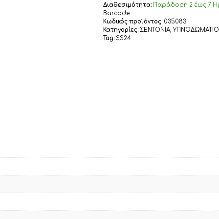
AMARANDA,
Διαθεσιμότητα:
Παράδoση 2 έως 7 Η
100%
Barcode:
ΒΑΜΒΑΚΙ
Κωδικός προϊόντος:
035083
Κατηγορίες:
ΣΕΝΤΟΝΙΑ
,
ΥΠΝΟΔΩΜΑΤΙΟ
ποσότητα
Tag:
SS24