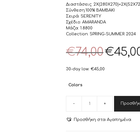
Διαστάσεις: 2Χ(280Χ270)+2Χ(52Χ7
Σύνθεση:100% ΒΑΜΒΑΚΙ
Σειρά: SERENITY
Σχέδιο: AMARANDA
Μάζα: 1.8800
Collection: SPRING-SUMMER 2024
Original
€
74,00
€
45,0
price
was:
€74,00.
30-day low:
€
45,00
Colors
Προσθήκ
NEF-
NEF
ΣΕΤ
Προσθήκη στα Αγαπημένα
ΣΕΝΤΟΝΙΑ
KING
SIZE