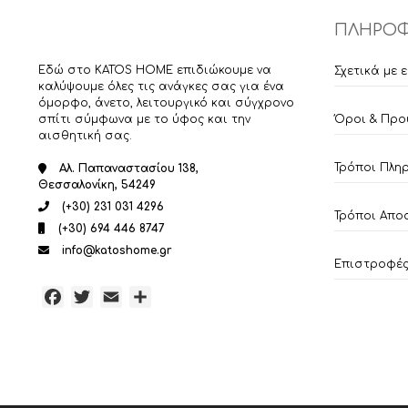
ΠΛΗΡΟΦ
Εδώ στο KATOS HOME επιδιώκουμε να
Σχετικά με 
καλύψουμε όλες τις ανάγκες σας για ένα
όμορφο, άνετο, λειτουργικό και σύγχρονο
σπίτι σύμφωνα με το ύφος και την
Όροι & Προ
αισθητική σας.
Τρόποι Πλη
Αλ. Παπαναστασίου 138,
Θεσσαλονίκη, 54249
(+30) 231 031 4296
Τρόποι Απο
(+30) 694 446 8747
info@katoshome.gr
Επιστροφές 
Facebook
Twitter
Email
Μοιραστείτε