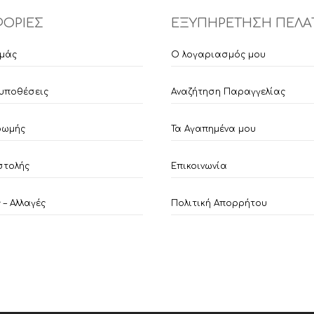
σελίδα
ΟΡΙΕΣ
ΕΞΥΠΗΡΕΤΗΣΗ ΠΕΛΑ
του
προϊόντος
εμάς
Ο λογαριασμός μου
υποθέσεις
Αναζήτηση Παραγγελίας
ρωμής
Τα Αγαπημένα μου
στολής
Επικοινωνία
– Αλλαγές
Πολιτική Απορρήτου