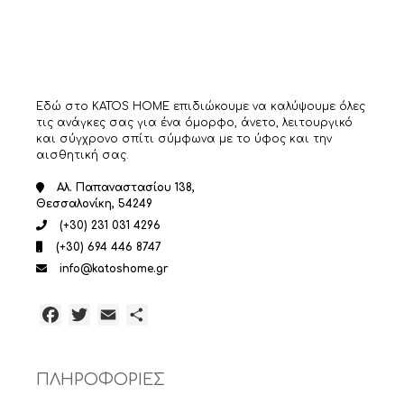
Εδώ στο KATOS HOME επιδιώκουμε να καλύψουμε όλες
τις ανάγκες σας για ένα όμορφο, άνετο, λειτουργικό
και σύγχρονο σπίτι σύμφωνα με το ύφος και την
αισθητική σας.
Αλ. Παπαναστασίου 138,
Θεσσαλονίκη, 54249
(+30) 231 031 4296
(+30) 694 446 8747
info@katoshome.gr
Facebook
Twitter
Email
Μοιραστείτε
ΠΛΗΡΟΦΟΡΙΕΣ