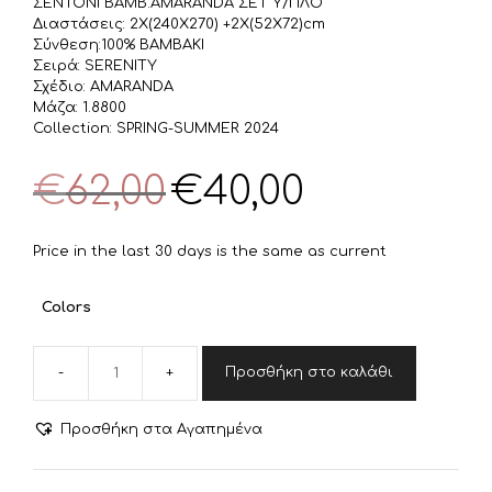
ΣΕΝΤΟΝΙ ΒΑΜΒ.AMARANDA ΣΕΤ Υ/ΠΛΟ
Διαστάσεις: 2Χ(240Χ270) +2Χ(52Χ72)cm
Σύνθεση:100% ΒΑΜΒΑΚΙ
Σειρά: SERENITY
Σχέδιο: AMARANDA
Μάζα: 1.8800
Collection: SPRING-SUMMER 2024
Original
Η
€
62,00
€
40,00
price
τρέχουσα
was:
τιμή
€62,00.
είναι:
Price in the last 30 days is the same as current
€40,00.
Colors
Προσθήκη στο καλάθι
NEF-
NEF
ΣΕΤ
Προσθήκη στα Αγαπημένα
ΣΕΝΤΟΝΙΑ
ΥΠΕΡΔΙΠΛΑ
AMARANDA