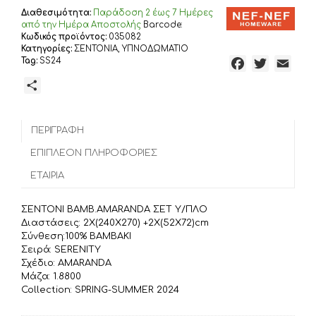
240Χ270,
Διαθεσιμότητα:
Παράδoση 2 έως 7 Ημέρες
100%
από την Ημέρα Αποστολής
Barcode:
ΒΑΜΒΑΚΙ
Κωδικός προϊόντος:
035082
Κατηγορίες:
ΣΕΝΤΟΝΙΑ
,
ΥΠΝΟΔΩΜΑΤΙΟ
ποσότητα
Tag:
SS24
F
T
E
a
w
m
Μ
c
i
a
ο
e
t
i
ι
b
t
l
ΠΕΡΙΓΡΑΦΉ
ρ
o
e
α
ΕΠΙΠΛΈΟΝ ΠΛΗΡΟΦΟΡΊΕΣ
o
r
σ
ΕΤΑΙΡΊΑ
k
τ
ε
ΣΕΝΤΟΝΙ ΒΑΜΒ.AMARANDA ΣΕΤ Υ/ΠΛΟ
ί
Διαστάσεις: 2Χ(240Χ270) +2Χ(52Χ72)cm
τ
Σύνθεση:100% ΒΑΜΒΑΚΙ
Σειρά: SERENITY
ε
Σχέδιο: AMARANDA
Μάζα: 1.8800
Collection: SPRING-SUMMER 2024