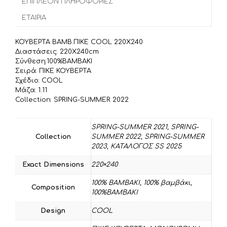
α
ΕΠΙΠΛΈΟΝ ΠΛΗΡΟΦΟΡΊΕΣ
o
r
σ
ΕΤΑΙΡΊΑ
k
τ
ε
ΚΟΥΒΕΡΤΑ BΑΜΒ.ΠΙΚΕ COOL 220X240
ί
Διαστάσεις: 220X240cm
τ
Σύνθεση:100%ΒΑΜΒΑΚΙ
Σειρά: ΠΙΚΕ ΚΟΥΒΕΡΤΑ
ε
Σχέδιο: COOL
Μάζα: 1.11
Collection: SPRING-SUMMER 2022
SPRING-SUMMER 2021
,
SPRING-
Collection
SUMMER 2022
,
SPRING-SUMMER
2023
,
ΚΑΤΑΛΟΓΟΣ SS 2025
Exact Dimensions
220×240
100% BAMBAKI
,
100% βαμβάκι
,
Composition
100%ΒΑΜΒΑΚΙ
Design
COOL