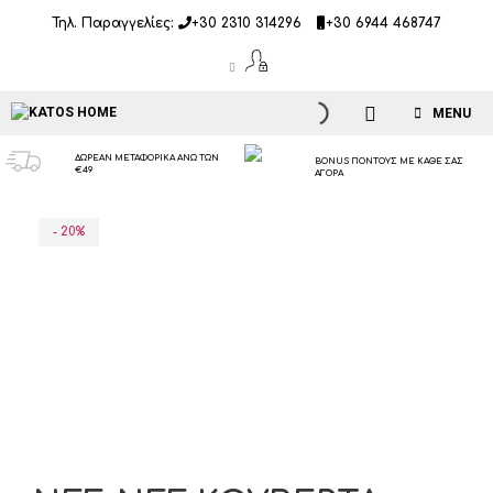
Μετάβαση
Τηλ. Παραγγελίες:
+30 2310 314296
+30 6944 468747
σε
περιεχόμενο
MENU
ΔΩΡΕΑΝ ΜΕΤΑΦΟΡΙΚΑ ΑΝΩ ΤΩΝ
BONUS ΠΟΝΤΟΥΣ ΜΕ ΚΑΘΕ ΣΑΣ
€49
ΑΓΟΡΑ
- 20%