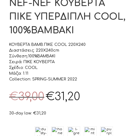
NEF-NEF ΚΟΥΒΕΡΤΑ
ΠΙΚΕ ΥΠΕΡΔΙΠΛΗ COOL,
100%ΒΑΜΒΑΚΙ
ΚΟΥΒΕΡΤΑ BΑΜΒ.ΠΙΚΕ COOL 220X240
Διαστάσεις: 220X240cm
Σύνθεση:100%ΒΑΜΒΑΚΙ
Σειρά: ΠΙΚΕ ΚΟΥΒΕΡΤΑ
Σχέδιο: COOL
Μάζα: 1.11
Collection: SPRING-SUMMER 2022
Original
Η
€
39,00
€
31,20
price
τρέχουσα
was:
τιμή
€39,00.
είναι:
30-day low:
€
31,20
€31,20.