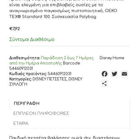
είναι ελεγμένη για επιβλαβείς ουσίες με το
αναγνωρισμένο παγκοσμίως πιστοποιητικό, OEKO
TEX® Standard 100. Συσκευασία Polybag.
€
7,92
Σύντομα Διαθέσιμο
Διαθεσιμότητα:
Παράδoση 2 έως 7 Ημέρες
Disney Home
από την Ημέρα Αποστολής
Barcode:
54460912031
F
T
E
Κωδικός προϊόντος:
54460912031
Κατηγορίες:
DISNEY ΠΕΤΣΕΤΕΣ
,
DISNEY
a
w
m
Μ
ΣΥΛΛΟΓΗ
c
i
a
ο
e
t
i
ι
b
t
l
ΠΕΡΙΓΡΑΦΉ
ρ
o
e
α
ΕΠΙΠΛΈΟΝ ΠΛΗΡΟΦΟΡΊΕΣ
o
r
σ
ΕΤΑΙΡΊΑ
k
τ
ε
Παιδική πετσέτα θαλάσσης quick dry, διαστάσεων