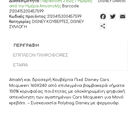
Διαθεσιμότητα:
Παράδoση 2 έως 7 Ημέρες
DISNEY DIMcol
από την Ημέρα Αποστολής
Barcode:
2120415200457599
F
T
E
Κωδικός προϊόντος:
2120415200457599
Κατηγορίες:
DISNEY ΚΟΥΒΕΡΤΕΣ
,
DISNEY
a
w
m
Μ
ΣΥΛΛΟΓΗ
c
i
a
ο
e
t
i
ι
b
t
l
ΠΕΡΙΓΡΑΦΉ
ρ
o
e
α
ΕΠΙΠΛΈΟΝ ΠΛΗΡΟΦΟΡΊΕΣ
o
r
σ
ΕΤΑΙΡΊΑ
k
τ
ε
Aπαλή και δροσερή Κουβέρτα Πικέ Disney Cars
ί
Mcqueen 160X240 από επιλεγμένα βαμβακερά νήματα
τ
100% κορυφαίας ποιότητας με ολοκληρωμένη ψηφιακή
απεικόνηση των αγαπημένων Cars Mcqueen για Μονό
ε
κρεβάτι. – Συσκευασία Polybag Disney με φερμουάρ.