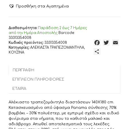
Αλέκιαστο
Προσθήκη στα Αγαπημένα
Skid
Marks
471
140X180
Διαθεσιμότητα:
Παράδoση 2 έως 7 Ημέρες
Blue
από την Ημέρα Αποστολής
Barcode:
70/30
33313354008
F
T
E
Κωδικός προϊόντος:
33313354008
Cott/Pol
Κατηγορίες:
ΑΛΕΚΙΑΣΤΑ ΤΡΑΠΕΖΟΜΑΝΤΗΛΑ
,
ποσότητα
a
w
m
Μ
ΚΟΥΖΙΝΑ
c
i
a
ο
e
t
i
ι
b
t
l
ΠΕΡΙΓΡΑΦΉ
ρ
o
e
α
ΕΠΙΠΛΈΟΝ ΠΛΗΡΟΦΟΡΊΕΣ
o
r
σ
ΕΤΑΙΡΊΑ
k
τ
ε
Αλέκιαστο τραπεζομάντηλο διαστάσεων 140X180 cm.
ί
Κατασκευασμένο από ύφασμα Panama σύνθεσης 70%
τ
βαμβάκι – 30% πολυέστερ, με εμπριμέ σχέδιο και ειδικό
φινίρισμα στα νήματα, που το καθιστά μαλακό και
ε
αδιάβροχο. Απωθεί αποτελεσματικά τους λεκέδες.