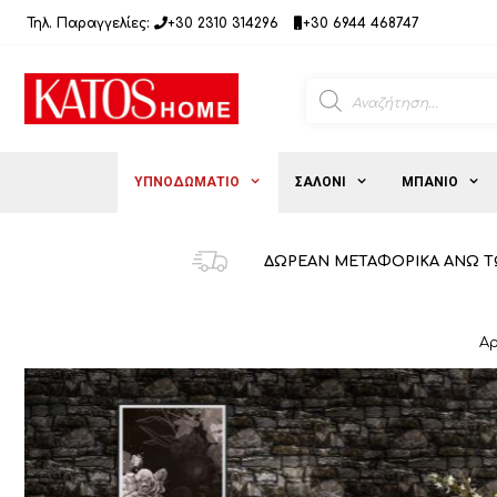
Μετάβαση
Τηλ. Παραγγελίες:
+30 2310 314296
+30 6944 468747
σε
περιεχόμενο
Products
search
ΥΠΝΟΔΩΜΑΤΙΟ
ΣΑΛΟΝΙ
ΜΠΑΝΙΟ
ΔΩΡΕΑΝ ΜΕΤΑΦΟΡΙΚΑ ΑΝΩ Τ
Αρ