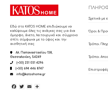
ΠΛΗΡΟΦ
Σχετικά με 
Εδώ στο KATOS HOME επιδιώκουμε να
καλύψουμε όλες τις ανάγκες σας για ένα
Όροι & Προ
όμορφο, άνετο, λειτουργικό και σύγχρονο
σπίτι σύμφωνα με το ύφος και την
αισθητική σας.
Τρόποι Πλη
Αλ. Παπαναστασίου 138,
Τρόποι Απο
Θεσσαλονίκη, 54249
(+30) 231 031 4296
(+30) 694 446 8747
Επιστροφές 
info@katoshome.gr
Facebook
Twitter
Email
Μοιραστείτε