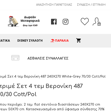
ΑΝΑΖΉΤΗΣΗ ΠΑΡΑΓΓΕΛΊΑΣ
ΣΎΝΔΕΣΗ / ΕΓΓΡΑΦΉ
ΑΤΙΚΑ
DISNEY ΣΥΛΛΟΓΗ
ΠΑΡΑΛΙΑ
ΑΣΦΑΛΕΙΣ ΣΥΝΑΛΛΑΓΕΣ
ιμέ Σετ 4 τεμ Βερονίκη 487 240X270 White-Grey 70/30 Cott/Pol
ριμέ Σετ 4 τεμ Βερονίκη 487
0/30 Cott/Pol
 που περιέχει: 2 τεμ. flat σεντόνια διαστάσεων 240X270 cm
άσεων 50X70 cm. Κατασκευασμένα από ύφασμα σύνθεσης 70%