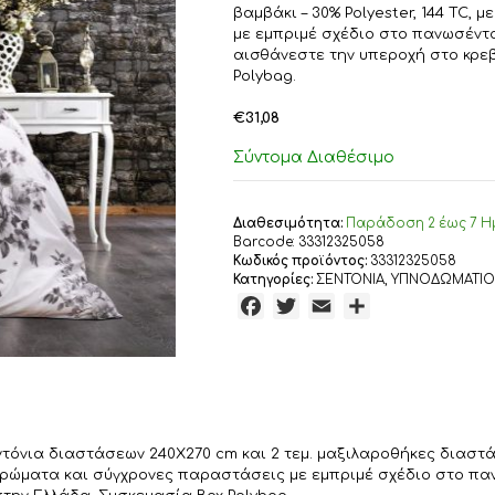
βαμβάκι – 30% Polyester, 144 TC
με εμπριμέ σχέδιο στο πανωσέντο
αισθάνεστε την υπεροχή στο κρε
Polybag.
€
31,08
Σύντομα Διαθέσιμο
Διαθεσιμότητα:
Παράδoση 2 έως 7 Η
Barcode:
33312325058
Κωδικός προϊόντος:
33312325058
Κατηγορίες:
ΣΕΝΤΟΝΙΑ
,
ΥΠΝΟΔΩΜΑΤΙΟ
F
T
E
Μ
a
w
m
ο
c
i
a
ι
e
t
i
ρ
b
t
l
α
o
e
σ
at σεντόνια διαστάσεων 240X270 cm και 2 τεμ. μαξιλαροθήκες δ
o
r
τ
να χρώματα και σύγχρονες παραστάσεις με εμπριμέ σχέδιο στο π
k
ε