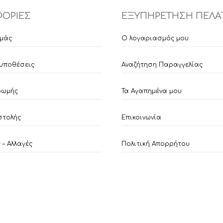
σελίδα
του
ΟΡΙΕΣ
ΕΞΥΠΗΡΕΤΗΣΗ ΠΕΛΑ
προϊόντος
εμάς
Ο λογαριασμός μου
υποθέσεις
Αναζήτηση Παραγγελίας
ρωμής
Τα Αγαπημένα μου
στολής
Επικοινωνία
– Αλλαγές
Πολιτική Απορρήτου