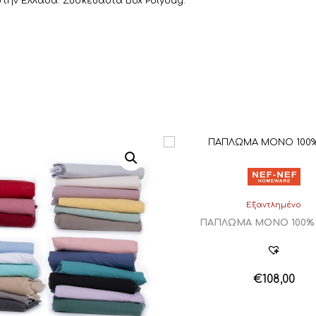
την Ελλάδα. Συσκευασία Box Polybag.
ί
τ
ε
Εξαντλημένο
ΠΑΠΛΩΜΑ ΜΟΝΟ 100%
€
108,00