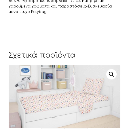
τ
50Χ70-Υφασμα 100 % βαμβάκι TC 144 Εμπριμέ με
χαρούμενα χρώματα και παραστάσεις-Συσκευασία
ε
μονόπτυχο Polybag
Σχετικά προϊόντα