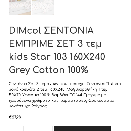
DIMcol ΣΕΝΤΟΝΙΑ
ΕΜΠΡΙΜΕ ΣΕΤ 3 τεμ
kids Star 103 160Χ240
Grey Cotton 100%
Σεντόνια Σετ 3 τεμαχίων που περιέχει:Σεντόνια Flat για
μονό κρεβάτι 2 τεμ. 160Χ240 ,Μαξιλαροθήκη 1 τεμ.
50Χ70-Υφασμα 100 % βαμβάκι TC 144 Εμπριμέ με
χαρούμενα χρώματα και παραστάσεις-Συσκευασία
μονόπτυχο Polybag
€
27,98