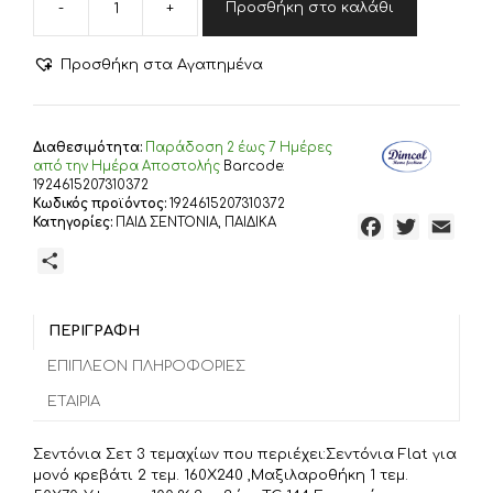
-
+
Προσθήκη στο καλάθι
DIMcol
ΣΕΝΤΟΝΙΑ
ΕΜΠΡΙΜΕ
Προσθήκη στα Αγαπημένα
ΣΕΤ
3
τεμ
kids
Διαθεσιμότητα:
Παράδoση 2 έως 7 Ημέρες
Star
από την Ημέρα Αποστολής
Barcode:
103
1924615207310372
Κωδικός προϊόντος:
1924615207310372
160Χ240
Κατηγορίες:
ΠΑΙΔ ΣΕΝΤΟΝΙΑ
,
ΠΑΙΔΙΚΑ
F
T
E
Grey
Cotton
a
w
m
Μ
100%
c
i
a
ο
ποσότητα
e
t
i
ι
b
t
l
ΠΕΡΙΓΡΑΦΉ
ρ
o
e
α
ΕΠΙΠΛΈΟΝ ΠΛΗΡΟΦΟΡΊΕΣ
o
r
σ
ΕΤΑΙΡΊΑ
k
τ
ε
Σεντόνια Σετ 3 τεμαχίων που περιέχει:Σεντόνια Flat για
ί
μονό κρεβάτι 2 τεμ. 160Χ240 ,Μαξιλαροθήκη 1 τεμ.