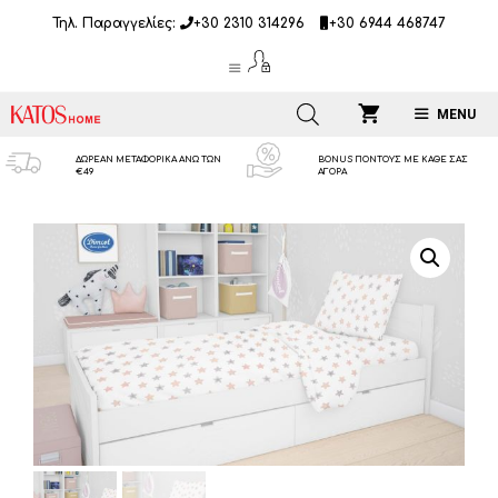
Μετάβαση
Τηλ. Παραγγελίες:
+30 2310 314296
+30 6944 468747
σε
περιεχόμενο
MENU
ΔΩΡΕΑΝ ΜΕΤΑΦΟΡΙΚΑ ΑΝΩ ΤΩΝ
BONUS ΠΟΝΤΟΥΣ ΜΕ ΚΑΘΕ ΣΑΣ
€49
ΑΓΟΡΑ