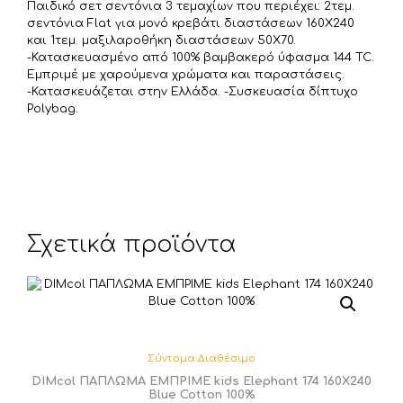
Παιδικό σετ σεντόνια 3 τεμαχίων που περιέχει: 2τεμ.
ί
σεντόνια Flat για μονό κρεβάτι διαστάσεων 160Χ240
τ
και 1τεμ. μαξιλαροθήκη διαστάσεων 50Χ70.
-Κατασκευασμένο από 100% βαμβακερό ύφασμα 144 TC.
ε
Εμπριμέ με χαρούμενα χρώματα και παραστάσεις.
-Κατασκευάζεται στην Ελλάδα. -Συσκευασία δίπτυχο
Polybag.
Σχετικά προϊόντα
Σύντομα Διαθέσιμο
DIMcol ΠΑΠΛΩΜΑ ΕΜΠΡΙΜΕ kids Elephant 174 160Χ240
Blue Cotton 100%