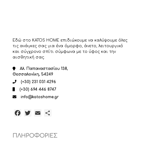
Εδώ στο KATOS HOME επιδιώκουμε να καλύψουμε όλες
τις ανάγκες σας για ένα όμορφο, άνετο, λειτουργικό
και σύγχρονο σπίτι σύμφωνα με το ύφος και την
αισθητική σας.
Αλ. Παπαναστασίου 138,
Θεσσαλονίκη, 54249
(+30) 231 031 4296
(+30) 694 446 8747
info@katoshome.gr
Facebook
Twitter
Email
Μοιραστείτε
ΠΛΗΡΟΦΟΡΙΕΣ