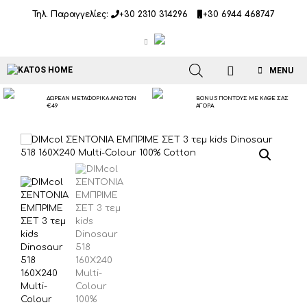
Μετάβαση
Τηλ. Παραγγελίες:
+30 2310 314296
+30 6944 468747
σε
περιεχόμενο
MENU
ΔΩΡΕΑΝ ΜΕΤΑΦΟΡΙΚΑ ΑΝΩ ΤΩΝ
BONUS ΠΟΝΤΟΥΣ ΜΕ ΚΑΘΕ ΣΑΣ
€49
ΑΓΟΡΑ