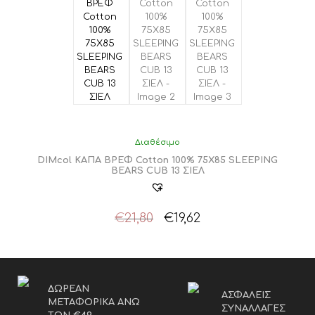
Διαθέσιμο
DIMcol ΚΑΠΑ ΒΡΕΦ Cotton 100% 75X85 SLEEPING
BEARS CUB 13 ΣΙΕΛ
Original
Η
€
21,80
€
19,62
price
τρέχουσα
was:
τιμή
€21,80.
είναι:
€19,62.
ΔΩΡΕΑΝ
ΑΣΦΑΛΕΙΣ
ΜΕΤΑΦΟΡΙΚΑ ΑΝΩ
ΣΥΝΑΛΛΑΓΕΣ