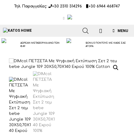
Μετάβαση
Τηλ. Παραγγελίες:
+30 2310 314296
+30 6944 468747
σε
περιεχόμενο
MENU
ΔΩΡΕΑΝ ΜΕΤΑΦΟΡΙΚΑ ΑΝΩ ΤΩΝ
BONUS ΠΟΝΤΟΥΣ ΜΕ ΚΑΘΕ ΣΑΣ
€49
ΑΓΟΡΑ