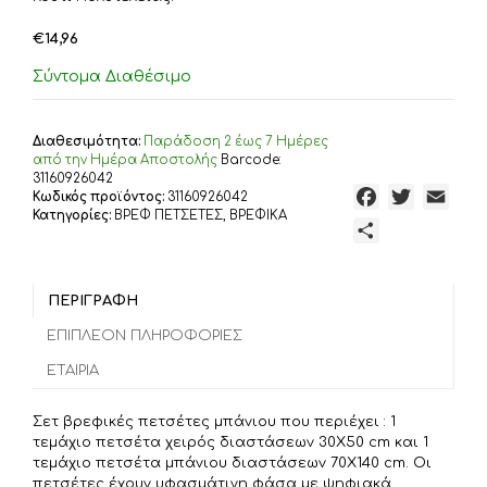
€
14,96
Σύντομα Διαθέσιμο
Διαθεσιμότητα:
Παράδoση 2 έως 7 Ημέρες
από την Ημέρα Αποστολής
Barcode:
31160926042
F
T
E
Κωδικός προϊόντος:
31160926042
Κατηγορίες:
ΒΡΕΦ ΠΕΤΣΕΤΕΣ
,
ΒΡΕΦΙΚΑ
a
w
m
Μ
c
i
a
ο
e
t
i
ι
b
t
l
ΠΕΡΙΓΡΑΦΉ
ρ
o
e
α
ΕΠΙΠΛΈΟΝ ΠΛΗΡΟΦΟΡΊΕΣ
o
r
σ
ΕΤΑΙΡΊΑ
k
τ
ε
Σετ βρεφικές πετσέτες μπάνιου που περιέχει : 1
ί
τεμάχιο πετσέτα χειρός διαστάσεων 30X50 cm και 1
τ
τεμάχιο πετσέτα μπάνιου διαστάσεων 70X140 cm. Οι
πετσέτες έχουν υφασμάτινη φάσα με ψηφιακά