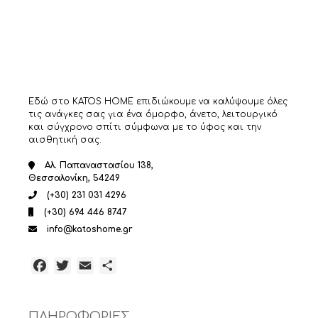
Εδώ στο KATOS HOME επιδιώκουμε να καλύψουμε όλες
τις ανάγκες σας για ένα όμορφο, άνετο, λειτουργικό
και σύγχρονο σπίτι σύμφωνα με το ύφος και την
αισθητική σας.
Αλ. Παπαναστασίου 138,
Θεσσαλονίκη, 54249
(+30) 231 031 4296
(+30) 694 446 8747
info@katoshome.gr
Facebook
Twitter
Email
Μοιραστείτε
ΠΛΗΡΟΦΟΡΙΕΣ