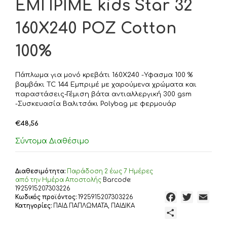
ΕΜΠΡΙΜΕ kids Star 32
160Χ240 ΡΟΖ Cotton
100%
Πάπλωμα για μονό κρεβάτι 160Χ240 -Υφασμα 100 %
βαμβάκι TC 144 Εμπριμέ με χαρούμενα χρώματα και
παραστάσεις-Γέμιση βάτα αντιαλλεργική 300 gsm
-Συσκευασία Βαλιτσάκι Polybag με φερμουάρ
€
48,56
Σύντομα Διαθέσιμο
Διαθεσιμότητα:
Παράδoση 2 έως 7 Ημέρες
από την Ημέρα Αποστολής
Barcode:
1925915207303226
F
T
E
Κωδικός προϊόντος:
1925915207303226
Κατηγορίες:
ΠΑΙΔ ΠΑΠΛΩΜΑΤΑ
,
ΠΑΙΔΙΚΑ
a
w
m
Μ
c
i
a
ο