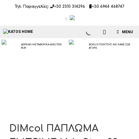
Μετάβαση
Τηλ. Παραγγελίες:
+30 2310 314296
+30 6944 468747
σε
περιεχόμενο
MENU
ΔΩΡΕΑΝ ΜΕΤΑΦΟΡΙΚΑ ΑΝΩ ΤΩΝ
BONUS ΠΟΝΤΟΥΣ ΜΕ ΚΑΘΕ ΣΑΣ
€49
ΑΓΟΡΑ
DIMcol ΠΑΠΛΩΜΑ