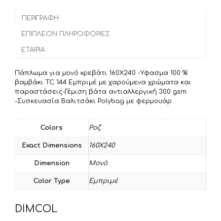
e
t
i
ι
b
t
l
ΠΕΡΙΓΡΑΦΉ
ρ
o
e
α
ΕΠΙΠΛΈΟΝ ΠΛΗΡΟΦΟΡΊΕΣ
o
r
σ
ΕΤΑΙΡΊΑ
k
τ
ε
Πάπλωμα για μονό κρεβάτι 160Χ240 -Υφασμα 100 %
ί
βαμβάκι TC 144 Εμπριμέ με χαρούμενα χρώματα και
τ
παραστάσεις-Γέμιση βάτα αντιαλλεργική 300 gsm
-Συσκευασία Βαλιτσάκι Polybag με φερμουάρ
ε
Colors
Ροζ
Exact Dimensions
160Χ240
Dimension
Μονό
Color Type
Εμπριμέ
DIMCOL