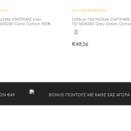
έσιμο
Σύντομα Διαθέσιμο
ΛΩΜΑ ΕΜΠΡΙΜΕ kids
DIMcol ΠΑΠΛΩΜΑ ΕΜΠΡΙΜΕ 
 160Χ240 Coral Cotton 100%
112 160Χ240 Grey-Green Cotto
€
48,56
ΩΝ €49
BONUS ΠΟΝΤΟΥΣ ΜΕ ΚΑΘΕ ΣΑΣ ΑΓΟΡΑ