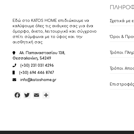
ΠΛΗΡΟΦ
Εδώ στο KATOS HOME επιδιώκουμε να
Σχετικά με 
καλύψουμε όλες τις ανάγκες σας για ένα
όμορφο, άνετο, λειτουργικό και σύγχρονο
σπίτι σύμφωνα με το ύφος και την
Όροι & Προ
αισθητική σας.
Τρόποι Πλη
Αλ. Παπαναστασίου 138,
Θεσσαλονίκη, 54249
(+30) 231 031 4296
Τρόποι Απο
(+30) 694 446 8747
info@katoshome.gr
Επιστροφές 
Facebook
Twitter
Email
Μοιραστείτε