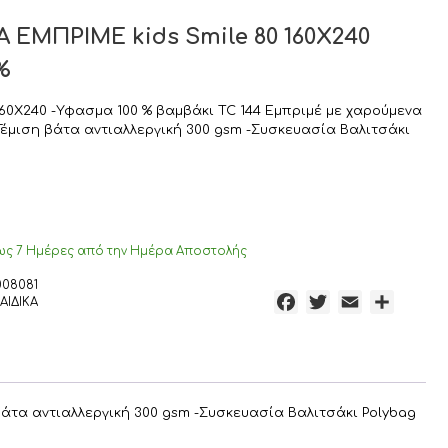
ΕΜΠΡΙΜΕ kids Smile 80 160Χ240
%
60Χ240 -Υφασμα 100 % βαμβάκι TC 144 Εμπριμέ με χαρούμενα
έμιση βάτα αντιαλλεργική 300 gsm -Συσκευασία Βαλιτσάκι
ς 7 Ημέρες από την Ημέρα Αποστολής
008081
F
T
E
Μ
ΑΙΔΙΚΑ
a
w
m
ο
c
i
a
ι
e
t
i
ρ
b
t
l
α
άτα αντιαλλεργική 300 gsm -Συσκευασία Βαλιτσάκι Polybag
o
e
σ
o
r
τ