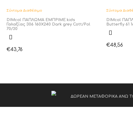
Σύντομα Διαθέσιμο
Σύντομα Διαθ
DIMcol ΠΑΠΛΩΜΑ ΕΜΠΡΙΜΕ kids
DIMcol ΠΑΠ
Γαλαξίας 306 160Χ240 Dark grey Cott/Pol
Butterfly 61
70/30
€
48,56
€
43,76
ΔΩΡΕΑΝ ΜΕΤΑΦΟΡΙΚΑ ΑΝΩ Τ