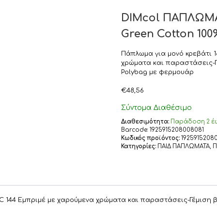
DIMcol ΠΑΠΛΩΜΑ 
Green Cotton 100
Πάπλωμα για μονό κρεβάτι 1
χρώματα και παραστάσεις-Γ
Polybag με φερμουάρ
€
48,56
Σύντομα Διαθέσιμο
Διαθεσιμότητα:
Παράδoση 2 έω
Barcode:
1925915208008081
Κωδικός προϊόντος:
1925915208
Κατηγορίες:
ΠΑΙΔ ΠΑΠΛΩΜΑΤΑ
,
Π
C 144 Εμπριμέ με χαρούμενα χρώματα και παραστάσεις-Γέμιση β