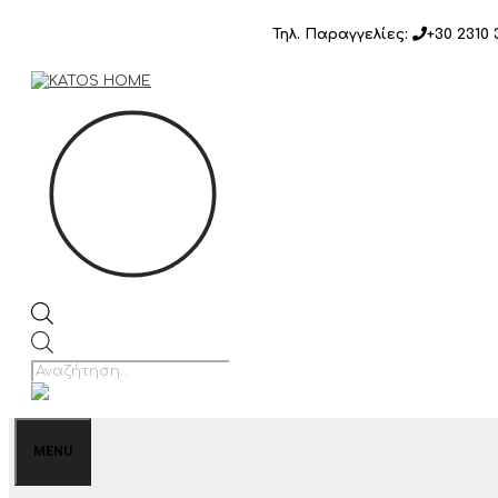
Μετάβαση
Τηλ. Παραγγελίες:
+30 2310 
σε
περιεχόμενο
Products
search
MENU