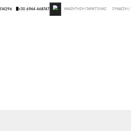
314296
+30 6944 468747
ΑΝΑΖΉΤΗΣΗ ΠΑΡΑΓΓΕΛΊΑΣ
ΣΎΝΔΕΣΗ /