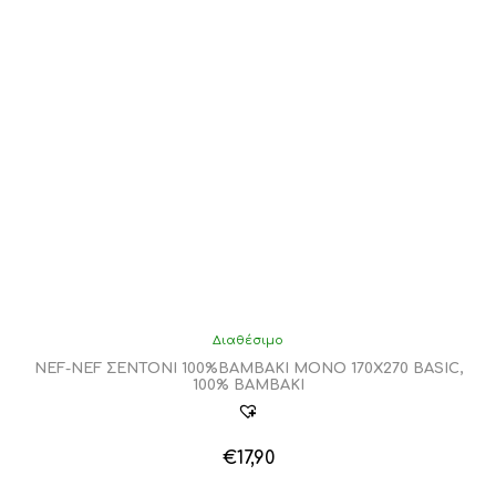
Διαθέσιμο
NEF-NEF ΣΕΝΤΟΝΙ 100%ΒΑΜΒΑΚΙ ΜΟΝΟ 170Χ270 BASIC,
100% BAMBAKI
€
17,90
Αυτό