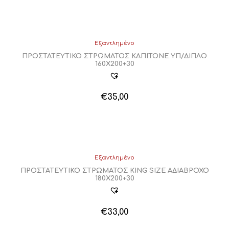
το
προϊόν
έχει
πολλαπλές
παραλλαγές.
Εξαντλημένο
Οι
ΠΡΟΣΤΑΤΕΥΤΙΚΟ ΣΤΡΩΜΑΤΟΣ ΚΑΠΙΤΟΝΕ ΥΠ/ΔΙΠΛΟ
επιλογές
160Χ200+30
μπορούν
να
επιλεγούν
€
35,00
στη
σελίδα
του
προϊόντος
Εξαντλημένο
ΠΡΟΣΤΑΤΕΥΤΙΚΟ ΣΤΡΩΜΑΤΟΣ KING SIZE ΑΔΙΑΒΡΟΧΟ
180Χ200+30
€
33,00