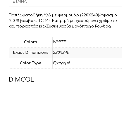
ΕΤΑΙΡΊΑ
k
τ
ε
Παπλωματοθήκη Υ/Δ με φερμουάρ (220Χ240)-Υφασμα
ί
100 % βαμβάκι TC 144 Εμπριμέ με χαρούμενα χρώματα
τ
και παραστάσεις-Συσκευασία μονόπτυχο Polybag
ε
Colors
WHITE
Exact Dimensions
220Χ240
Color Type
Εμπριμέ
DIMCOL