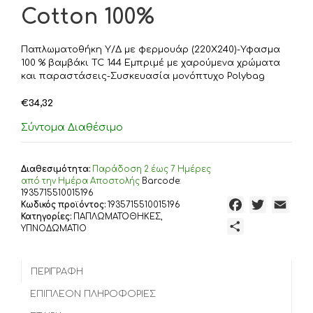
Cotton 100%
Παπλωματοθήκη Υ/Δ με φερμουάρ (220Χ240)-Υφασμα
100 % βαμβάκι TC 144 Εμπριμέ με χαρούμενα χρώματα
και παραστάσεις-Συσκευασία μονόπτυχο Polybag
€
34,32
Σύντομα Διαθέσιμο
Διαθεσιμότητα:
Παράδoση 2 έως 7 Ημέρες
από την Ημέρα Αποστολής
Barcode:
1935715510015196
F
T
E
Κωδικός προϊόντος:
1935715510015196
Κατηγορίες:
ΠΑΠΛΩΜΑΤΟΘΗΚΕΣ
,
a
w
m
Μ
ΥΠΝΟΔΩΜΑΤΙΟ
c
i
a
ο
e
t
i
ι
b
t
l
ΠΕΡΙΓΡΑΦΉ
ρ
o
e
α
ΕΠΙΠΛΈΟΝ ΠΛΗΡΟΦΟΡΊΕΣ
o
r
σ