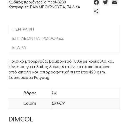
F
T
E
Κωδικός προϊόντος:
dimcol-3230
Κατηγορίες:
ΠΑΙΔ ΜΠΟΥΡΝΟΥΖΙΑ
,
ΠΑΙΔΙΚΑ
a
w
m
Μ
c
i
a
ο
e
t
i
ι
b
t
l
ΠΕΡΙΓΡΑΦΉ
ρ
o
e
α
ΕΠΙΠΛΈΟΝ ΠΛΗΡΟΦΟΡΊΕΣ
o
r
σ
ΕΤΑΙΡΊΑ
k
τ
ε
Παιδικό μπουρνούζι βαμβακερό 100% με κουκούλα και
ί
κέντημα, για ηλικίες 5 έως 6 ετών, κατασκευασμένο
τ
από απαλή και απορροφητική πετσέτα 420 gsm.
Συσκευασία Polybag.
ε
Βάρος
1 κ.
Colors
ΕΚΡΟΥ
DIMCOL