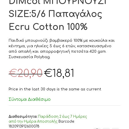
DIMcol ΜΠΟΥΡΝΟΥΖΙ
SIZE:5/6 Παπαγάλος
Ecru Cotton 100%
Παιδικό μπουρνούζι βαμβακερό 100% με κουκούλα και
κέντημα, για ηλικίες 5 έως 6 ετών, κατασκευασμένο
από απαλή και απορροφητική πετσέτα 420 gsm.
Συσκευασία Polybag.
Original
Η
€
20,90
€
18,81
price
τρέχουσα
was:
τιμή
€20,90.
είναι:
Price in the last 30 days is the same as current
€18,81.
Σύντομα Διαθέσιμο
Διαθεσιμότητα:
Παράδoση 2 έως 7 Ημέρες
από την Ημέρα Αποστολής
Barcode:
1820913912600078