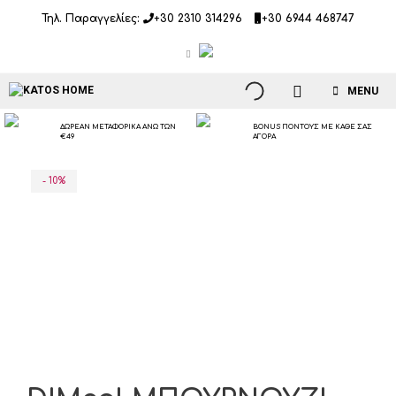
Μετάβαση
Τηλ. Παραγγελίες:
+30 2310 314296
+30 6944 468747
σε
περιεχόμενο
MENU
ΔΩΡΕΑΝ ΜΕΤΑΦΟΡΙΚΑ ΑΝΩ ΤΩΝ
BONUS ΠΟΝΤΟΥΣ ΜΕ ΚΑΘΕ ΣΑΣ
€49
ΑΓΟΡΑ
- 10%