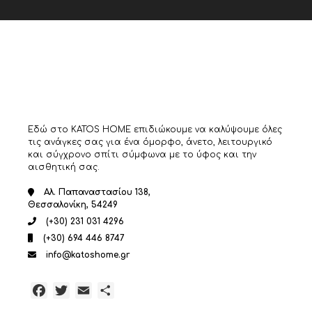
Εδώ στο KATOS HOME επιδιώκουμε να καλύψουμε όλες
τις ανάγκες σας για ένα όμορφο, άνετο, λειτουργικό
και σύγχρονο σπίτι σύμφωνα με το ύφος και την
αισθητική σας.
Αλ. Παπαναστασίου 138,
Θεσσαλονίκη, 54249
(+30) 231 031 4296
(+30) 694 446 8747
info@katoshome.gr
Facebook
Twitter
Email
Μοιραστείτε