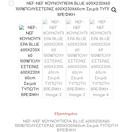
was:
τιμή
€21,80.
είναι:
€19,62.
Εξαντλημένο
NEF-NEF ΚΟΥΝΟΥΠΙΕΡΑ BLUE 600Χ230Χ60
100%ΠΟΛΥΕΣΤΕΡΑΣ 600Χ230Χ60cm Σειρά ΤΥΠΩΤΗ
ΒΡΕΦΙΚΗ