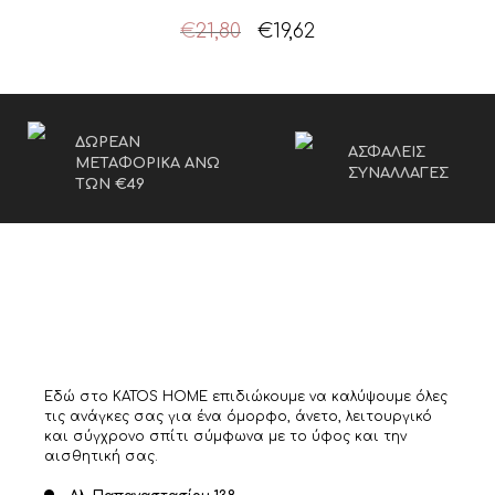
Original
Η
€
21,80
€
19,62
price
τρέχουσα
was:
τιμή
€21,80.
είναι:
€19,62.
ΔΩΡΕΑΝ
ΑΣΦΑΛΕΙΣ
ΜΕΤΑΦΟΡΙΚΑ ΑΝΩ
ΣΥΝΑΛΛΑΓΕΣ
ΤΩΝ €49
Εδώ στο KATOS HOME επιδιώκουμε να καλύψουμε όλες
τις ανάγκες σας για ένα όμορφο, άνετο, λειτουργικό
και σύγχρονο σπίτι σύμφωνα με το ύφος και την
αισθητική σας.