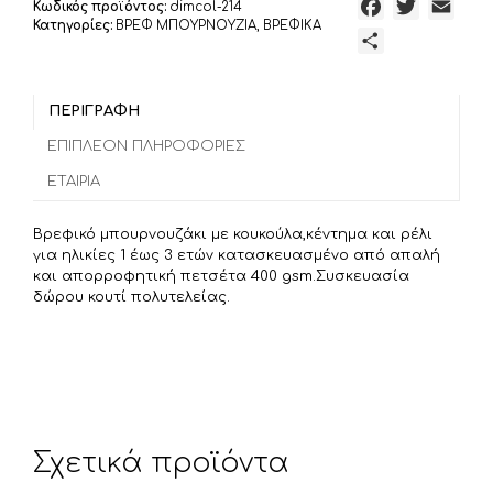
F
T
E
Κωδικός προϊόντος:
dimcol-214
Cotton
Κατηγορίες:
ΒΡΕΦ ΜΠΟΥΡΝΟΥΖΙΑ
,
ΒΡΕΦΙΚΑ
100%
a
w
m
Μ
ποσότητα
c
i
a
ο
e
t
i
ι
b
t
l
ΠΕΡΙΓΡΑΦΉ
ρ
o
e
α
ΕΠΙΠΛΈΟΝ ΠΛΗΡΟΦΟΡΊΕΣ
o
r
σ
ΕΤΑΙΡΊΑ
k
τ
ε
Βρεφικό μπουρνουζάκι με κουκούλα,κέντημα και ρέλι
ί
για ηλικίες 1 έως 3 ετών κατασκευασμένο από απαλή
τ
και απορροφητική πετσέτα 400 gsm.Συσκευασία
δώρου κουτί πολυτελείας.
ε
Σχετικά προϊόντα