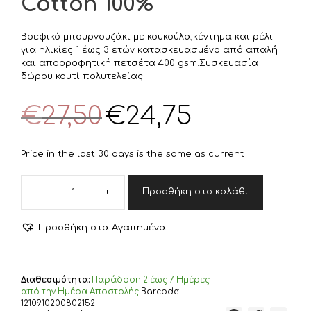
Cotton 100%
Βρεφικό μπουρνουζάκι με κουκούλα,κέντημα και ρέλι
για ηλικίες 1 έως 3 ετών κατασκευασμένο από απαλή
και απορροφητική πετσέτα 400 gsm.Συσκευασία
δώρου κουτί πολυτελείας.
Original
Η
€
27,50
€
24,75
price
τρέχουσα
was:
τιμή
€27,50.
είναι:
Price in the last 30 days is the same as current
€24,75.
-
+
Προσθήκη στο καλάθι
DIMcol
ΜΠΟΥΡΝΟΥΖΙ
bebe
Προσθήκη στα Αγαπημένα
HAPPY
BEARS
21
SIZE:02
Διαθεσιμότητα:
Παράδoση 2 έως 7 Ημέρες
ΛΕΥΚΟ/
από την Ημέρα Αποστολής
Barcode:
ΜΠΕΖ
1210910200802152