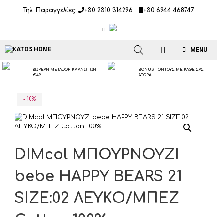
Μετάβαση
Τηλ. Παραγγελίες:
+30 2310 314296
+30 6944 468747
σε
περιεχόμενο
MENU
ΔΩΡΕΑΝ ΜΕΤΑΦΟΡΙΚΑ ΑΝΩ ΤΩΝ
BONUS ΠΟΝΤΟΥΣ ΜΕ ΚΑΘΕ ΣΑΣ
€49
ΑΓΟΡΑ
- 10%
DIMcol ΜΠΟΥΡΝΟΥΖΙ
bebe HAPPY BEARS 21
SIZE:02 ΛΕΥΚΟ/ΜΠΕΖ