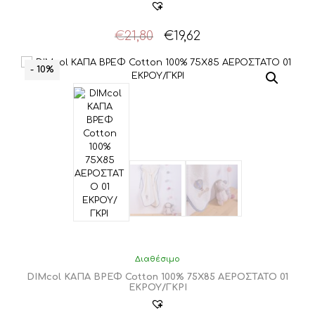
Original
Η
€
21,80
€
19,62
price
τρέχουσα
was:
τιμή
- 10%
€21,80.
είναι:
€19,62.
Διαθέσιμο
DIMcol ΚΑΠΑ ΒΡΕΦ Cotton 100% 75X85 ΑΕΡΟΣΤΑΤΟ 01
ΕΚΡΟΥ/ΓΚΡΙ