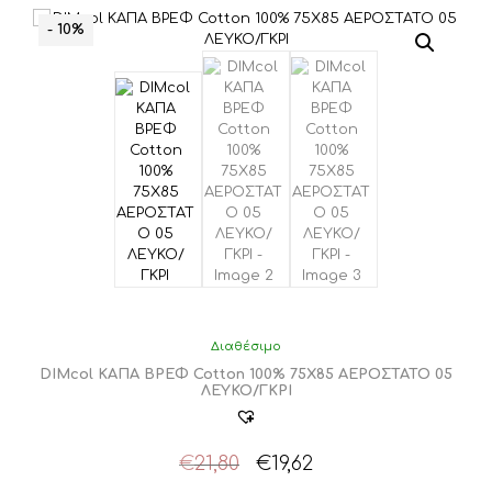
- 10%
Διαθέσιμο
DIMcol ΚΑΠΑ ΒΡΕΦ Cotton 100% 75X85 ΑΕΡΟΣΤΑΤΟ 05
ΛΕΥΚΟ/ΓΚΡΙ
Original
Η
€
21,80
€
19,62
price
τρέχουσα